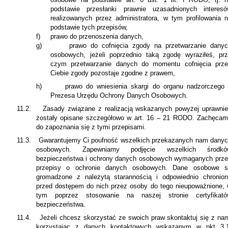
podstawie przesłanki prawnie uzasadnionych interes
realizowanych przez administratora, w tym profilowania 
podstawie tych przepisów,
f)
prawo do przenoszenia danych,
g)
prawo do cofnięcia zgody na przetwarzanie dany
osobowych, jeżeli poprzednio taką zgodę wyraziłeś, pr
czym przetwarzanie danych do momentu cofnięcia prz
Ciebie zgody pozostaje zgodne z prawem,
h)
prawo do wniesienia skargi do organu nadzorczego
Prezesa Urzędu Ochrony Danych Osobowych.
11.2.
Zasady związane z realizacją wskazanych powyżej uprawni
zostały opisane szczegółowo w art. 16 – 21 RODO. Zachęca
do zapoznania się z tymi przepisami.
11.3.
Gwarantujemy Ci poufność wszelkich przekazanych nam dany
osobowych. Zapewniamy podjęcie wszelkich środkó
bezpieczeństwa i ochrony danych osobowych wymaganych prz
przepisy o ochronie danych osobowych. Dane osobowe s
gromadzone z należytą starannością i odpowiednio chronio
przed dostępem do nich przez osoby do tego nieupoważnione,
tym poprzez stosowanie na naszej stronie certyfikató
bezpieczeństwa.
11.4.
Jeżeli chcesz skorzystać ze swoich praw skontaktuj się z na
korzystając z danych kontaktowych wskazanym w pkt 3.1