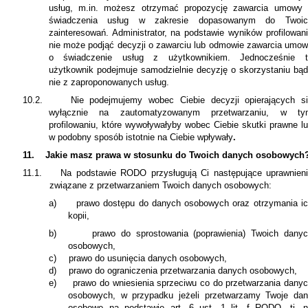
usług, m.in. możesz otrzymać propozycję zawarcia umowy
świadczenia usług w zakresie dopasowanym do Twoic
zainteresowań. Administrator, na podstawie wyników profilowan
nie może podjąć decyzji o zawarciu lub odmowie zawarcia umo
o świadczenie usług z użytkownikiem. Jednocześnie t
użytkownik podejmuje samodzielnie decyzję o skorzystaniu bą
nie z zaproponowanych usług.
10.2.
Nie podejmujemy wobec Ciebie decyzji opierających s
wyłącznie na zautomatyzowanym przetwarzaniu, w ty
profilowaniu, które wywoływałyby wobec Ciebie skutki prawne l
w podobny sposób istotnie na Ciebie wpływały
.
11.
Jakie masz prawa w stosunku do Twoich danych osobowych
11.1.
Na podstawie RODO przysługują Ci następujące uprawnien
związane z przetwarzaniem Twoich danych osobowych:
a)
prawo dostępu do danych osobowych oraz otrzymania i
kopii,
b)
prawo do sprostowania (poprawienia) Twoich dany
osobowych,
c)
prawo do usunięcia danych osobowych,
d)
prawo do ograniczenia przetwarzania danych osobowych,
e)
prawo do wniesienia sprzeciwu co do przetwarzania dany
osobowych, w przypadku jeżeli przetwarzamy Twoje da
osobowe na podstawie art. 6 ust. 1 lit. f RODO, tj. 