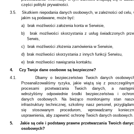
części polityki prywatności.
3.5.
Skutkiem niepodania danych osobowych, w zależności od celu,
jakim są podawane, może być:
a)
brak możliwości założenia konta w Serwisie,
b)
brak możliwości skorzystania z usług świadczonych prz
Serwis,
c)
brak możliwości złożenia zamówienia w Serwisie,
d)
brak możliwości skorzystania z innych funkcji Serwisu,
e)
brak możliwości nawiązania kontaktu.
4.
Czy Twoje dane osobowe są bezpieczne?
4.1.
Dbamy o bezpieczeństwo Twoich danych osobowych
Przeanalizowaliśmy ryzyka, jakie wiążą się z poszczególny
procesami przetwarzania Twoich danych, a następni
wdrożyliśmy odpowiednie środki bezpieczeństwa i ochro
danych osobowych. Na bieżąco monitorujemy stan nasze
infrastruktury technicznej, szkolimy nasz personel, przygląda
się stosowanym procedurom, wprowadzamy konieczn
usprawnienia, aby zapewnić ochronę Twoich danych osobowych.
5.
Jakie są cele i podstawy prawne przetwarzania Twoich dany
osobowych?