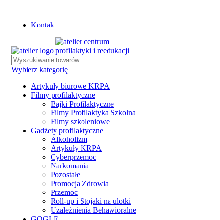
Istnieje możliwość zamówienia gadżetów z własnym logo
Kontakt
Wybierz kategorię
Artykuły biurowe KRPA
Filmy profilaktyczne
Bajki Profilaktyczne
Filmy Profilaktyka Szkolna
Filmy szkoleniowe
Gadżety profilaktyczne
Alkoholizm
Artykuły KRPA
Cyberprzemoc
Narkomania
Pozostałe
Promocja Zdrowia
Przemoc
Roll-up i Stojaki na ulotki
Uzależnienia Behawioralne
GOGLE