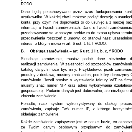
RODO.
Dane będą przechowywane przez czas funkcjonowania kont
użytkownika. W każdej chwili możesz podjąć decyzję o usunięc
konta, przy czym nie doprowadzi to do usunięcia z naszej ba
informacji o Twoich zamówieniach. Dane o Twoich zamówienia
przechowywane są w naszym archiwum do czasu upływu termi
przedawnienia roszczeń z umowy, co stanowi nasz uzasadnio
interes, o którym mowa w art. 6 ust. 1 lit. f RODO.
B.
Obsługa zamówienia – art. 6 ust. 1 lit. b, c, f RODO
Składając zamówienie, musisz podać dane niezbędne d
realizacji zamówienia. W zależności od szczegółów zamówieni
katalog danych może być inny. Przykładowo, jeżeli zamawia
produkty z dostawą, musimy znać adres, pod który doręczymy 
zamówienie. Jeżeli prosisz o wystawienie faktury VAT na firm
musimy znać numer NIP oraz adres wykonywania działalnoś
gospodarczej. Podanie danych jest dobrowolne, ale niezbędne 
złożenia zamówienia.
Ponadto, nasz system wykorzystywany do obsługi proces
zamówienia, zapisuje Twój numer IP, z którego korzystałe
składając zamówienie.
Każde zamówienie zapisywane jest w naszej bazie, co oznacz
że Twoim danym osobowym przypisanym do zamówieni