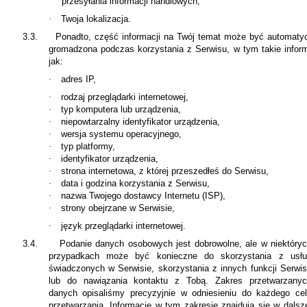
przesyłania informacji handlowych,
·
Twoja lokalizacja.
3.3.
Ponadto,
część informacji na Twój temat może być automaty
gromadzona podczas korzystania z Serwisu, w tym takie infor
jak:
·
adres IP,
·
rodzaj przeglądarki internetowej,
·
typ komputera lub urządzenia,
·
niepowtarzalny identyfikator urządzenia,
·
wersja systemu operacyjnego,
·
typ platformy,
·
identyfikator urządzenia,
·
strona internetowa, z której przeszedłeś do Serwisu,
·
data i godzina korzystania z Serwisu,
·
nazwa Twojego dostawcy Internetu (ISP),
·
strony obejrzane w Serwisie,
·
język przeglądarki internetowej.
3.4.
Podanie danych osobowych jest dobrowolne, ale w niektóry
przypadkach może być konieczne do skorzystania z usłu
świadczonych w Serwisie, skorzystania z innych funkcji Serwi
lub do nawiązania kontaktu z Tobą. Zakres przetwarzany
danych opisaliśmy precyzyjnie w odniesieniu do każdego ce
przetwarzania. Informacje w tym zakresie znajdują się w dalsz