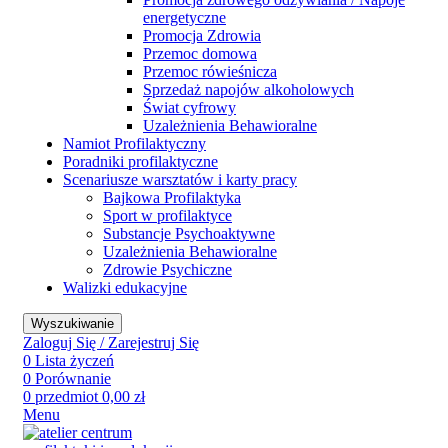
energetyczne
Promocja Zdrowia
Przemoc domowa
Przemoc rówieśnicza
Sprzedaż napojów alkoholowych
Świat cyfrowy
Uzależnienia Behawioralne
Namiot Profilaktyczny
Poradniki profilaktyczne
Scenariusze warsztatów i karty pracy
Bajkowa Profilaktyka
Sport w profilaktyce
Substancje Psychoaktywne
Uzależnienia Behawioralne
Zdrowie Psychiczne
Walizki edukacyjne
Wyszukiwanie
Zaloguj Się / Zarejestruj Się
0
Lista życzeń
0
Porównanie
0
przedmiot
0,00
zł
Menu