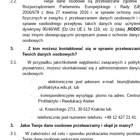
2.2.
Twoje dane osobowe są przetwarzane zgodnie 
Rozporządzeniem Parlamentu Europejskiego i Rady (UE
2016/679 z dnia 27 kwietnia 2016 r. w sprawie ochrony os
fizycznych w związku z przetwarzaniem danych osobowych i
sprawie swobodnego przepływu takich danych oraz uchylen
dyrektywy 95/46/WE (Dz.Urz.UE.L Nr 119, str. 1) (dalej „
RODO
oraz innymi obowiązującymi przepisami prawa o ochronie dany
osobowych.
3.
Z kim możesz kontaktować się w sprawie przetwarzan
Twoich danych osobowych?
3.1.
W przypadku jakichkolwiek wątpliwości związanych z polity
prywatności, możesz skontaktować się z administratorem dany
osobowych:
·
elektronicznie pod adresem e-mail: biuro@atelie
profilaktyka.edu.pl, lub
·
korespondencyjnie wysyłając pismo na adres: Centr
Profilaktyki i Reedukacji Atelier
ul. Krasickiego 27/1, 30-513 Kraków lub
·
telefonicznie pod numerem telefonu: +48 12 427 21 41.
3.
Jakie Twoje dane osobowe przetwarzamy i skąd je mamy?
3.1.
W zależności od celu i sposobu przekazania możemy przetw
Twoje dane osobowe wskazane poniżej.