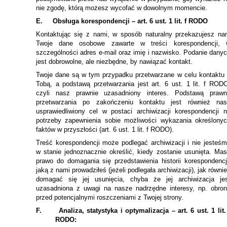
nie zgodę, którą możesz wycofać w dowolnym momencie.
E.
Obsługa korespondencji – art. 6 ust. 1 lit. f RODO
Kontaktując się z nami, w sposób naturalny przekazujesz n
Twoje dane osobowe zawarte w treści korespondencji, 
szczególności adres e-mail oraz imię i nazwisko. Podanie dany
jest dobrowolne, ale niezbędne, by nawiązać kontakt.
Twoje dane są w tym przypadku przetwarzane w celu kontaktu
Tobą, a podstawą przetwarzania jest art. 6 ust. 1 lit. f ROD
czyli nasz prawnie uzasadniony interes. Podstawą prawn
przetwarzania po zakończeniu kontaktu jest również nas
usprawiedliwiony cel w postaci archiwizacji korespondencji 
potrzeby zapewnienia sobie możliwości wykazania określony
faktów w przyszłości (art. 6 ust. 1 lit. f RODO).
Treść korespondencji może podlegać archiwizacji i nie jesteś
w stanie jednoznacznie określić, kiedy zostanie usunięta. Ma
prawo do domagania się przedstawienia historii korespondencj
jaką z nami prowadziłeś (jeżeli podlegała archiwizacji), jak równi
domagać się jej usunięcia, chyba że jej archiwizacja je
uzasadniona z uwagi na nasze nadrzędne interesy, np. obro
przed potencjalnymi roszczeniami z Twojej strony.
F.
Analiza, statystyka i optymalizacja – art. 6 ust. 1 lit.
RODO: