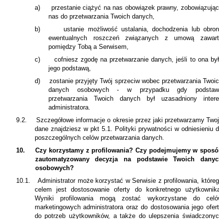
a)
przestanie ciążyć na nas obowiązek prawny, zobowiązują
nas do przetwarzania Twoich danych,
b)
ustanie możliwość ustalania, dochodzenia lub obro
ewentualnych roszczeń związanych z umową zawart
pomiędzy Tobą a Serwisem,
c)
cofniesz zgodę na przetwarzanie danych, jeśli to ona by
jego podstawą,
d)
zostanie przyjęty Twój sprzeciw wobec przetwarzania Twoi
danych osobowych - w przypadku gdy podstaw
przetwarzania Twoich danych był uzasadniony inter
administratora.
9.2.
Szczegółowe informacje o okresie przez jaki przetwarzamy Two
dane znajdziesz w pkt 5.1. Polityki prywatności w odniesieniu 
poszczególnych celów przetwarzania danych.
10.
Czy korzystamy z profilowania? Czy podejmujemy w spos
zautomatyzowany decyzja na podstawie Twoich danyc
osobowych?
10.1.
Administrator może korzystać w Serwisie z profilowania, które
celem jest dostosowanie oferty do konkretnego użytkownik
Wyniki profilowania mogą zostać wykorzystane do celó
marketingowych administratora oraz do dostosowania jego ofer
do potrzeb użytkowników, a także do ulepszenia świadczony