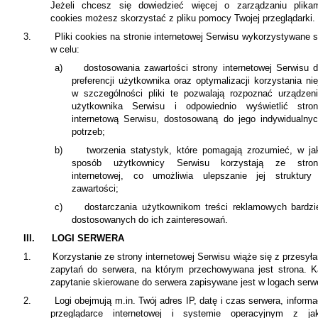
Jeżeli chcesz się dowiedzieć więcej o zarządzaniu plika
cookies możesz skorzystać z pliku pomocy Twojej przeglądarki.
3.
Pliki cookies na stronie internetowej Serwisu wykorzystywane 
w celu:
a)
dostosowania zawartości strony internetowej Serwisu 
preferencji użytkownika oraz optymalizacji korzystania nie
w szczególności pliki te pozwalają rozpoznać urządzen
użytkownika Serwisu i odpowiednio wyświetlić stro
internetową Serwisu, dostosowaną do jego indywidualny
potrzeb;
b)
tworzenia statystyk, które pomagają zrozumieć, w ja
sposób użytkownicy Serwisu korzystają ze stron
internetowej, co umożliwia ulepszanie jej struktury
zawartości;
c)
dostarczania użytkownikom treści reklamowych bardzi
dostosowanych do ich zainteresowań.
III. LOGI SERWERA
1.
Korzystanie ze strony internetowej Serwisu wiąże się z przesył
zapytań do serwera, na którym przechowywana jest strona. 
zapytanie skierowane do serwera zapisywane jest w logach serw
2.
Logi obejmują m.in. Twój adres IP, datę i czas serwera, informa
przeglądarce internetowej i systemie operacyjnym z jak