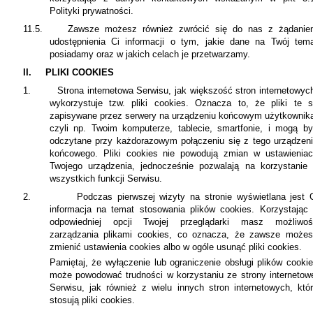
Polityki prywatności.
11.5.
Zawsze możesz również zwrócić się do nas z żądanie
udostępnienia Ci informacji o tym, jakie dane na Twój tem
posiadamy oraz w jakich celach je przetwarzamy.
II.
PLIKI COOKIES
1.
Strona internetowa Serwisu, jak większość stron internetowyc
wykorzystuje tzw. pliki cookies. Oznacza to, że pliki te 
zapisywane przez serwery na urządzeniu końcowym użytkownik
czyli np. Twoim komputerze, tablecie, smartfonie, i mogą b
odczytane przy każdorazowym połączeniu się z tego urządzen
końcowego. Pliki cookies nie powodują zmian w ustawienia
Twojego urządzenia, jednocześnie pozwalają na korzystanie
wszystkich funkcji Serwisu.
2.
Podczas pierwszej wizyty na stronie wyświetlana jest 
informacja na temat stosowania plików cookies. Korzystając
odpowiedniej opcji Twojej przeglądarki masz możliwoś
zarządzania plikami cookies, co oznacza, że zawsze może
zmienić ustawienia cookies albo w ogóle usunąć pliki cookies.
Pamiętaj, że wyłączenie lub ograniczenie obsługi plików cooki
może powodować trudności w korzystaniu ze strony internetow
Serwisu, jak również z wielu innych stron internetowych, któ
stosują pliki cookies.