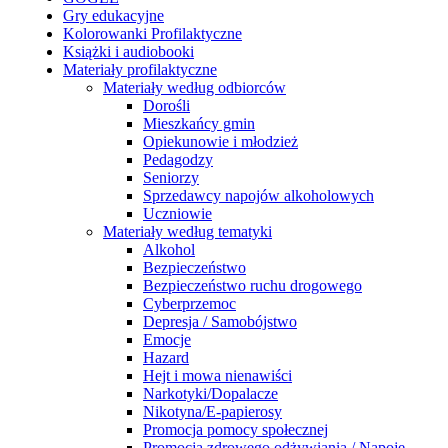
Gry edukacyjne
Kolorowanki Profilaktyczne
Książki i audiobooki
Materiały profilaktyczne
Materiały według odbiorców
Dorośli
Mieszkańcy gmin
Opiekunowie i młodzież
Pedagodzy
Seniorzy
Sprzedawcy napojów alkoholowych
Uczniowie
Materiały według tematyki
Alkohol
Bezpieczeństwo
Bezpieczeństwo ruchu drogowego
Cyberprzemoc
Depresja / Samobójstwo
Emocje
Hazard
Hejt i mowa nienawiści
Narkotyki/Dopalacze
Nikotyna/E-papierosy
Promocja pomocy społecznej
Promocja zdrowego odżywiania / Napoje