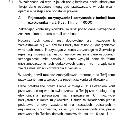
5.1.
W zależności od tego, z jakich usług będziesz chciał skorzysta
Twoje dane osobowe mogą być przetwarzane w celu oraz 
oparciu o następujące podstawy prawne:
A.
Rejestracja, utrzymywanie i korzystanie z funkcji kon
użytkownika – art. 6 ust. 1 lit. b i f RODO
Zakładając konto użytkownika, musisz podać dane niezbędne 
założenia konta: adres e-mail oraz hasło.
Podanie tych danych jest dobrowolne, ale niezbędne b
zarejestrować się w Serwisie i korzystać z usług udostępniany
w ramach konta. Korzystając z konta założonego w Serwisie 
rejestracji możesz zamieścić tam również inne dane osobowe,
szczególności imię, nazwisko, adres wysyłki, dane do faktu
(niezamieszczenie tych dodatkowych danych nie ma wpływu 
zakres możliwości korzystania z Serwisu).
W każdej chwili możesz zmodyfikować informacje na Twój tem
przekazane nam w związku z rejestracją konta użytkownika.
Dane przekazane przez Ciebie w związku z założeniem kon
przetwarzane są w celu świadczenia na Twoją rzecz usługi dro
elektroniczną polegającej na zapewnieniu Ci możliwośc
korzystania z konta użytkownika. Usługa ta świadczona jest 
podstawie umowy zawieranej na zasadach opisanych 
regulaminie, co oznacza, że w tym zakresie podstawą praw
przetwarzania Twoich danych osobowych jest art. 6 ust. 1 lit.