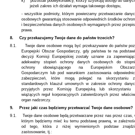
k)
pozostali podwykonawcy, którzy uzyskują dostęp do danyc
jeżeli zakres ich działań wymaga takowego dostępu,
- wszystkie podmioty, którym powierzamy przetwarzanie dany
osobowych gwarantują stosowanie odpowiednich środków ochro
i bezpieczeństwa danych osobowych wymaganych przez przepi
prawa.
8.
Czy przekazujemy Twoje dane do państw trzecich?
8.1.
Twoje dane osobowe mogą być przekazywane do państw po
Europejski Obszar Gospodarczy, gdy państwa te na podstaw
decyzji Komisji Europejskiej zostały uznane za zapewniają
adekwatny stopień ochrony danych osobowych do stopni
ochrony obowiązującego na Europejskim Obszarz
Gospodarczym lub pod warunkiem zastosowania odpowiedni
zabezpieczeń, które mogą polegać na skorzystaniu z
standardowych klauzul umownych w zakresie ochrony dany
przyjętych przez Komisję Europejską lub skorzystaniu 
wiążących reguł korporacyjnych zatwierdzonych przez właści
organ nadzorczy.
9.
Przez jaki czas będziemy przetwarzać Twoje dane osobowe?
9.1.
Twoje dane osobowe będą przetwarzane przez nas przez czas,
którym będziemy mieć ku temu podstawę prawną, w zależnoś
od tego, która z niżej wymienionych podstaw znajdzi
zastosowanie, tj.: