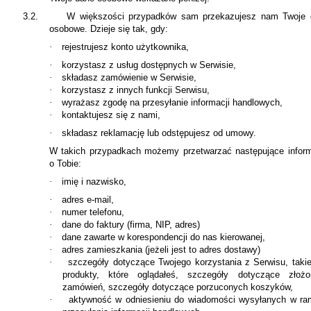
3.2.
W większości przypadków sam przekazujesz nam Twoje 
osobowe. Dzieje się tak, gdy:
·
rejestrujesz konto użytkownika,
·
korzystasz z usług dostępnych w Serwisie,
·
składasz zamówienie w Serwisie,
·
korzystasz z innych funkcji Serwisu,
·
wyrażasz zgodę na przesyłanie informacji handlowych,
·
kontaktujesz się z nami,
·
składasz reklamację lub odstępujesz od umowy.
W takich przypadkach możemy przetwarzać następujące infor
o Tobie:
·
imię i nazwisko,
·
adres e-mail,
·
numer telefonu,
·
dane do faktury (firma, NIP, adres)
·
dane zawarte w korespondencji do nas kierowanej,
·
adres zamieszkania (jeżeli jest to adres dostawy)
·
szczegóły dotyczące Twojego korzystania z Serwisu, takie
produkty, które oglądałeś, szczegóły dotyczące złożo
zamówień, szczegóły dotyczące porzuconych koszyków,
·
aktywność w odniesieniu do wiadomości wysyłanych w r