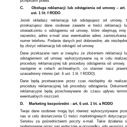
przepisami prawa.
C.
Obsługa reklamacji lub odstąpienia od umowy – art.
ust. 1 lit. f RODO
Jeżeli składasz reklamację lub odstępujesz od umowy, t
przekazujesz dane osobowe zawarte w treści reklamacji l
oświadczeniu o odstąpieniu od umowy, które obejmują imię
nazwisko, adres e-mail oraz ewentualnie adres zamieszkania
numer telefonu. Podanie danych jest dobrowolne, ale niezbędn
by złożyć reklamację lub odstąpić od umowy.
Dane przekazane nam w związku ze złożeniem reklamacji l
odstąpieniem od umowy wykorzystywane są w celu realizac
procedury reklamacyjnej lub procedury odstąpienia od umowy,
następnie w celach archiwalnych, co stanowi nasz prawn
uzasadniony interes (art. 6 ust. 1 lit. f RODO).
Dane będą przetwarzane przez czas niezbędny do realizac
procedury reklamacyjnej lub procedury odstąpienia. Dokumen
reklamacyjne będą przechowywane do czasu upływu termin
ewentualnych roszczeń.
D.
Marketing bezpośredni - art. 6 ust. 1 lit. a RODO
Twoje dane osobowe mogą być również wykorzystywane prz
nas w celu dostarczenia Ci treści marketingowych dotyczący
Serwisu za pośrednictwem poczty e-mail. Takie działania 
podejmowane przez nas wyłącznie w przypadku, gdy wyrazisz 