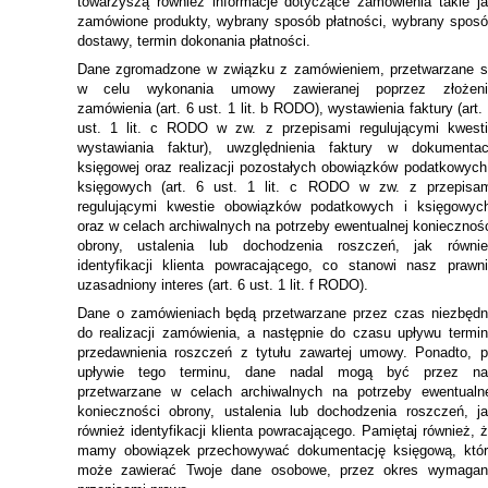
towarzyszą również informacje dotyczące zamówienia takie j
zamówione produkty, wybrany sposób płatności, wybrany spos
dostawy, termin dokonania płatności.
Dane zgromadzone w związku z zamówieniem, przetwarzane 
w celu wykonania umowy zawieranej poprzez złożeni
zamówienia (art. 6 ust. 1 lit. b RODO), wystawienia faktury (art.
ust. 1 lit. c RODO w zw. z przepisami regulującymi kwest
wystawiania faktur), uwzględnienia faktury w dokumentac
księgowej oraz realizacji pozostałych obowiązków podatkowych
księgowych (art. 6 ust. 1 lit. c RODO w zw. z przepisa
regulującymi kwestie obowiązków podatkowych i księgowyc
oraz w celach archiwalnych na potrzeby ewentualnej koniecznoś
obrony, ustalenia lub dochodzenia roszczeń, jak równie
identyfikacji klienta powracającego, co stanowi nasz prawn
uzasadniony interes (art. 6 ust. 1 lit. f RODO).
Dane o zamówieniach będą przetwarzane przez czas niezbęd
do realizacji zamówienia, a następnie do czasu upływu termi
przedawnienia roszczeń z tytułu zawartej umowy. Ponadto, 
upływie tego terminu, dane nadal mogą być przez na
przetwarzane w celach archiwalnych na potrzeby ewentualn
konieczności obrony, ustalenia lub dochodzenia roszczeń, j
również identyfikacji klienta powracającego. Pamiętaj również, 
mamy obowiązek przechowywać dokumentację księgową, któ
może zawierać Twoje dane osobowe, przez okres wymagan