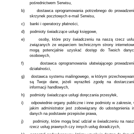
pośrednictwem Serwisu,
b)
dostawca oprogramowania potrzebnego do prowadzen
skrzynek pocztowych e-mail Serwisu,
c)
banki i operatorzy płatności,
d)
podmioty świadczące usługi księgowe,
e)
osoby, które przy świadczeniu na naszą rzecz usł
związanych ze wsparciem technicznym strony internetow
mogą potencjalnie uzyskać dostęp do Twoich danyc
osobowych,
f)
dostawca oprogramowania ułatwiającego prowadzen
działalności,
g)
dostawca systemu mailingowego, w którym przechowywa
są Twoje dane, jeżeli wyraziłeś zgodę na dostarczan
informacji handlowych,
h)
podmioty świadczące usługi doręczania przesyłek,
i)
odpowiednie organy publiczne i inne podmioty w zakresie,
jakim administrator jest zobowiązany do udostępnienia 
danych na podstawie przepisów prawa,
j)
podmioty, które mogą brać udział w świadczeniu na nas
rzecz usług prawnych czy innych usług doradczych,