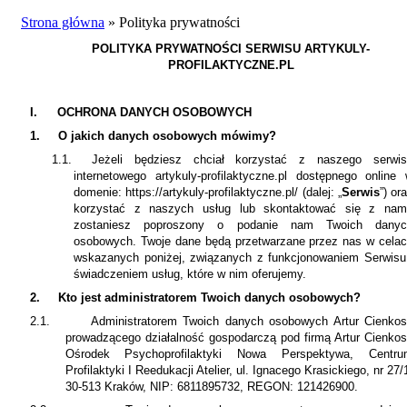
Strona główna
»
Polityka prywatności
POLITYKA PRYWATNOŚCI SERWISU ARTYKULY-
PROFILAKTYCZNE.PL
I.
OCHRONA DANYCH OSOBOWYCH
1.
O jakich danych osobowych mówimy?
1.1.
Jeżeli będziesz chciał korzystać z naszego serwis
internetowego artykuly-profilaktyczne.pl dostępnego online
domenie: https://artykuly-profilaktyczne.pl/ (dalej: „
Serwis
”) or
korzystać z naszych usług lub skontaktować się z nam
zostaniesz poproszony o podanie nam Twoich danyc
osobowych. Twoje dane będą przetwarzane przez nas w cela
wskazanych poniżej, związanych z funkcjonowaniem Serwisu
świadczeniem usług, które w nim oferujemy.
2.
Kto jest administratorem Twoich danych osobowych?
2.1.
Administratorem Twoich danych osobowych Artur Cienko
prowadzącego działalność gospodarczą pod firmą Artur Cienko
Ośrodek Psychoprofilaktyki Nowa Perspektywa, Centru
Profilaktyki I Reedukacji Atelier, ul. Ignacego Krasickiego, nr 27/
30-513 Kraków, NIP: 6811895732, REGON: 121426900.