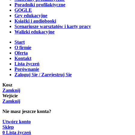
Poradniki profilaktyczne
GOGLE
Gry edukacyjne
Książki i audiobooki
Scenariusze warsztatów i karty pracy
Walizki edukacyjne
Start
O firmie
Oferta
Kontakt
Lista życzeń
Porównanie
Zaloguj Się / Zarejestruj Się
Kosz
Zamknij
Wejście
Zamknij
Nie masz jeszcze konta?
Utwórz konto
Sklep
0
Lista życzeń