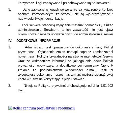
korzystasz. Logi zapisywane i przechowywane są na serwerze.
3.
Dane zapisane w logach serwera nie są kojarzone z konkre
osobami korzystającymi ze strony i nie są wykorzystywane 
nas w celu Twojej identyfikacji.
4.
Logi serwera stanowią wyłącznie materiał pomocniczy służą
administrowania Serwisem, a ich zawartość nie jest ujaw
nikomu poza osobami upoważnionymi do administrowania serwe
IV.
DODATKOWE INFORMACJE
1.
Administrator jest uprawniony do dokonania zmiany Polity
prywatności. Ogłoszenie zmian nastąpi poprzez zamieszczen
nowej treści Polityki prywatności na stronie internetowej Serwi
wraz ze wskazaniem informacji od jakiego dnia nowa Polity
prywatności obowiązuje, a dodatkowo poinformujemy Cię o t
zmianie za pośrednictwem wiadomości e-mail. Jeśli ni
akceptujesz dokonanych przez nas zmian, możesz usunąć swo
konto w Serwisie korzystając z jego ustawień.
2.
Niniejsza Polityka prywatności obowiązuje od dnia 1.01.20
roku.