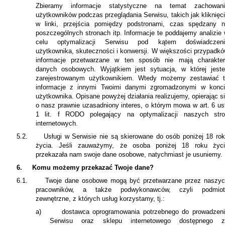
Zbieramy informacje statystyczne na temat zachowani
użytkowników podczas przeglądania Serwisu, takich jak kliknięc
w linki, przejścia pomiędzy podstronami, czas spędzany 
poszczególnych stronach itp. Informacje te poddajemy analizie
celu optymalizacji Serwisu pod kątem doświadczeni
użytkownika, skuteczności i konwersji. W większości przypadk
informacje przetwarzane w ten sposób nie mają charakte
danych osobowych. Wyjątkiem jest sytuacja, w której jest
zarejestrowanym użytkownikiem. Wtedy możemy zestawiać 
informacje z innymi Twoimi danymi zgromadzonymi w konc
użytkownika. Opisane powyżej działania realizujemy, opierając s
o nasz prawnie uzasadniony interes, o którym mowa w art. 6 us
1 lit. f RODO polegający na optymalizacji naszych stro
internetowych.
5.2.
Usługi w Serwisie nie są skierowane do osób poniżej 18 ro
życia. Jeśli zauważymy, że osoba poniżej 18 roku życi
przekazała nam swoje dane osobowe, natychmiast je usuniemy
.
6.
Komu możemy przekazać Twoje dane?
6.1.
Twoje dane osobowe mogą być przetwarzane przez naszy
pracowników, a także podwykonawców, czyli podmiot
zewnętrzne, z których usług korzystamy, tj.:
a)
dostawca oprogramowania potrzebnego do prowadzen
Serwisu oraz sklepu internetowego dostępnego z