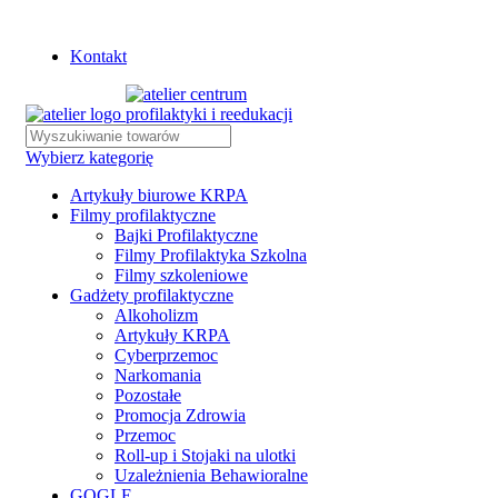
Istnieje możliwość zamówienia gadżetów z własnym logo
Kontakt
Wybierz kategorię
Artykuły biurowe KRPA
Filmy profilaktyczne
Bajki Profilaktyczne
Filmy Profilaktyka Szkolna
Filmy szkoleniowe
Gadżety profilaktyczne
Alkoholizm
Artykuły KRPA
Cyberprzemoc
Narkomania
Pozostałe
Promocja Zdrowia
Przemoc
Roll-up i Stojaki na ulotki
Uzależnienia Behawioralne
GOGLE