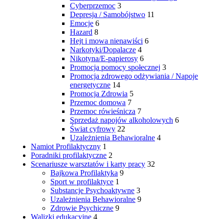
Cyberprzemoc
3
Depresja / Samobójstwo
11
Emocje
6
Hazard
8
Hejt i mowa nienawiści
6
Narkotyki/Dopalacze
4
Nikotyna/E-papierosy
6
Promocja pomocy społecznej
3
Promocja zdrowego odżywiania / Napoje
energetyczne
14
Promocja Zdrowia
5
Przemoc domowa
7
Przemoc rówieśnicza
7
Sprzedaż napojów alkoholowych
6
Świat cyfrowy
22
Uzależnienia Behawioralne
4
Namiot Profilaktyczny
1
Poradniki profilaktyczne
2
Scenariusze warsztatów i karty pracy
32
Bajkowa Profilaktyka
9
Sport w profilaktyce
1
Substancje Psychoaktywne
3
Uzależnienia Behawioralne
9
Zdrowie Psychiczne
9
Walizki edukacyjne
4