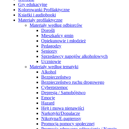
Gry edukacyjne
Kolorowanki Profilaktyczne
Książki i audiobooki
Materiały profilaktyczne
Materiały według odbiorców
Dorośli
Mieszkańcy gmin
Opiekunowie i młodzież
Pedagodzy
Seniorzy
Sprzedawcy napojów alkoholowych
Uczniowie
Materiały według tematyki
Alkohol
Bezpieczeństwo
Bezpieczeństwo ruchu drogowego
Cyberprzemoc
Depresja / Samobójstwo
Emocje
Hazard
Hejt i mowa nienawiści
Narkotyki/Dopalacze
Nikotyna/E-papierosy
Promocja pomocy społecznej
Promocja zdrowego odżywiania / Napoje