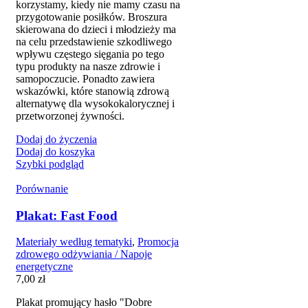
korzystamy, kiedy nie mamy czasu na
przygotowanie posiłków. Broszura
skierowana do dzieci i młodzieży ma
na celu przedstawienie szkodliwego
wpływu częstego sięgania po tego
typu produkty na nasze zdrowie i
samopoczucie. Ponadto zawiera
wskazówki, które stanowią zdrową
alternatywę dla wysokokalorycznej i
przetworzonej żywności.
Dodaj do życzenia
Dodaj do koszyka
Szybki podgląd
Porównanie
Plakat: Fast Food
Materiały według tematyki
,
Promocja
zdrowego odżywiania / Napoje
energetyczne
7,00
zł
Plakat promujący hasło "Dobre