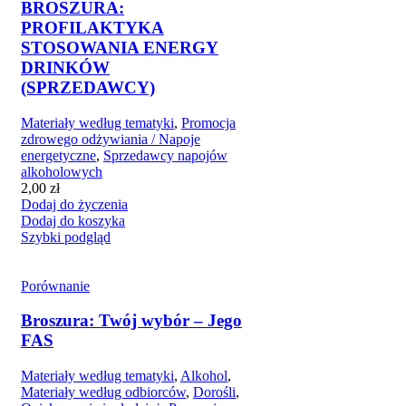
BROSZURA:
PROFILAKTYKA
STOSOWANIA ENERGY
DRINKÓW
(SPRZEDAWCY)
Materiały według tematyki
,
Promocja
zdrowego odżywiania / Napoje
energetyczne
,
Sprzedawcy napojów
alkoholowych
2,00
zł
Dodaj do życzenia
Dodaj do koszyka
Szybki podgląd
Porównanie
Broszura: Twój wybór – Jego
FAS
Materiały według tematyki
,
Alkohol
,
Materiały według odbiorców
,
Dorośli
,