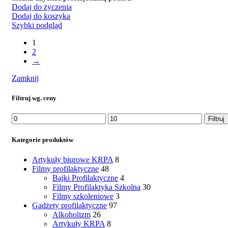
Dodaj do życzenia
Dodaj do koszyka
Szybki podgląd
1
2
→
Zamknij
Filtruj wg. ceny
Filtruj
Kategorie produktów
Artykuły biurowe KRPA
8
Filmy profilaktyczne
48
Bajki Profilaktyczne
4
Filmy Profilaktyka Szkolna
30
Filmy szkoleniowe
3
Gadżety profilaktyczne
97
Alkoholizm
26
Artykuły KRPA
8