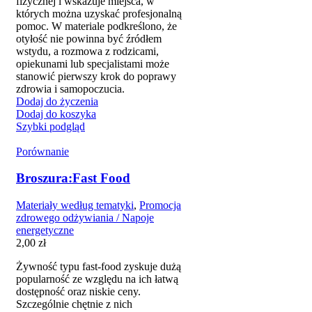
fizycznej i wskazuje miejsca, w
których można uzyskać profesjonalną
pomoc. W materiale podkreślono, że
otyłość nie powinna być źródłem
wstydu, a rozmowa z rodzicami,
opiekunami lub specjalistami może
stanowić pierwszy krok do poprawy
zdrowia i samopoczucia.
Dodaj do życzenia
Dodaj do koszyka
Szybki podgląd
Porównanie
Broszura:Fast Food
Materiały według tematyki
,
Promocja
zdrowego odżywiania / Napoje
energetyczne
2,00
zł
Żywność typu fast-food zyskuje dużą
popularność ze względu na ich łatwą
dostępność oraz niskie ceny.
Szczególnie chętnie z nich