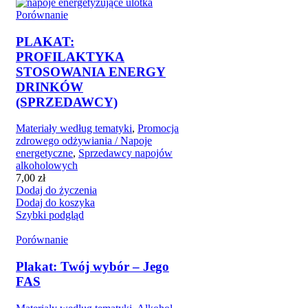
Porównanie
PLAKAT:
PROFILAKTYKA
STOSOWANIA ENERGY
DRINKÓW
(SPRZEDAWCY)
Materiały według tematyki
,
Promocja
zdrowego odżywiania / Napoje
energetyczne
,
Sprzedawcy napojów
alkoholowych
7,00
zł
Dodaj do życzenia
Dodaj do koszyka
Szybki podgląd
Porównanie
Plakat: Twój wybór – Jego
FAS