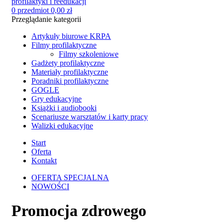
0
przedmiot
0,00
zł
Przeglądanie kategorii
Artykuły biurowe KRPA
Filmy profilaktyczne
Filmy szkoleniowe
Gadżety profilaktyczne
Materiały profilaktyczne
Poradniki profilaktyczne
GOGLE
Gry edukacyjne
Książki i audiobooki
Scenariusze warsztatów i karty pracy
Walizki edukacyjne
Start
Oferta
Kontakt
OFERTA SPECJALNA
NOWOŚCI
Promocja zdrowego