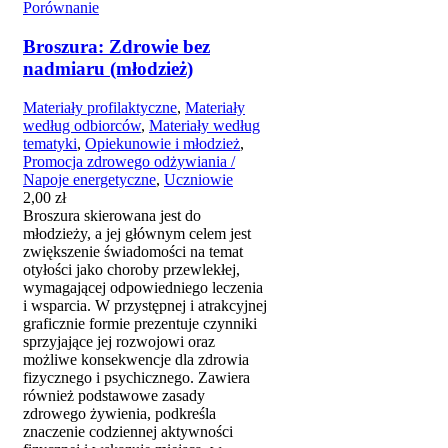
Porównanie
Broszura: Zdrowie bez
nadmiaru (młodzież)
Materiały profilaktyczne
,
Materiały
według odbiorców
,
Materiały według
tematyki
,
Opiekunowie i młodzież
,
Promocja zdrowego odżywiania /
Napoje energetyczne
,
Uczniowie
2,00
zł
Broszura skierowana jest do
młodzieży, a jej głównym celem jest
zwiększenie świadomości na temat
otyłości jako choroby przewlekłej,
wymagającej odpowiedniego leczenia
i wsparcia. W przystępnej i atrakcyjnej
graficznie formie prezentuje czynniki
sprzyjające jej rozwojowi oraz
możliwe konsekwencje dla zdrowia
fizycznego i psychicznego. Zawiera
również podstawowe zasady
zdrowego żywienia, podkreśla
znaczenie codziennej aktywności