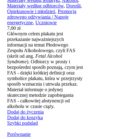
Materiały według tematyki
,
Alkohol
,
Materiały według odbiorców
,
Dorośli
,
Opiekunowie i młodzież
,
Promocja
zdrowego odżywiania / Napoje
energetyczne
,
Uczniowie
7,00
zł
Głównym celem plakatu jest
przekazanie najważniejszych
informacji na temat Płodowego
Zespołu Alkoholowego, czyli FAS
(skrót od ang.
Fetal Alcohol
Syndrome
). Odbiorcy w prosty i
bezpośredni sposób poznają, czym jest
FAS - dzięki krótkiej definicji oraz
symbolice plakatu, która w przejrzysty
sposób wzmacnia i utrwala przekaz.
Materiał informuje o jedynej
skutecznej metodzie zapobiegania
FAS - całkowitej abstynencji od
alkoholu w czasie ciąży.
Dodaj do życzenia
Dodaj do koszyka
Szybki podgląd
Porównanie