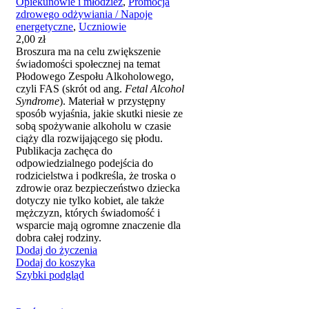
Opiekunowie i młodzież
,
Promocja
zdrowego odżywiania / Napoje
energetyczne
,
Uczniowie
2,00
zł
Broszura ma na celu zwiększenie
świadomości społecznej na temat
Płodowego Zespołu Alkoholowego,
czyli FAS (skrót od ang.
Fetal Alcohol
Syndrome
). Materiał w przystępny
sposób wyjaśnia, jakie skutki niesie ze
sobą spożywanie alkoholu w czasie
ciąży dla rozwijającego się płodu.
Publikacja zachęca do
odpowiedzialnego podejścia do
rodzicielstwa i podkreśla, że troska o
zdrowie oraz bezpieczeństwo dziecka
dotyczy nie tylko kobiet, ale także
mężczyzn, których świadomość i
wsparcie mają ogromne znaczenie dla
dobra całej rodziny.
Dodaj do życzenia
Dodaj do koszyka
Szybki podgląd