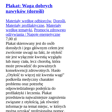
Plakat: Waga dobrych
nawyków (dorośli)
Materiały według odbiorców
,
Dorośli
,
Materiały profilaktyczne
,
Materiały
według tematyki
,
Promocja zdrowego
odżywiania / Napoje energetyczne
7,00
zł
Plakat skierowany jest do osób
dorosłych i jego głównym celem jest
zwrócenie uwagi na fakt, że otyłość
nie jest wyłącznie kwestią wyglądu
lub masy ciała, lecz chorobą, która
może prowadzić do poważnych
konsekwencji zdrowotnych. Hasło
„Otyłość to więcej niż kwestia wagi”
podkreśla medyczny charakter
problemu oraz potrzebę
odpowiedzialnego podejścia do
profilaktyki i leczenia. Plakat
przedstawia najważniejsze zagrożenia
związane z otyłością, jak również
informacje na temat miejsc, w których
można uzyskać profesjonalną pomoc.