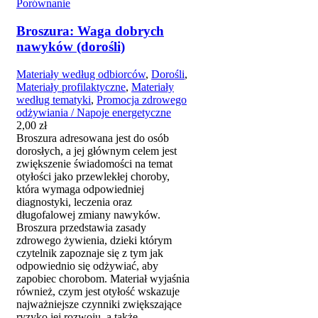
Porównanie
Broszura: Waga dobrych
nawyków (dorośli)
Materiały według odbiorców
,
Dorośli
,
Materiały profilaktyczne
,
Materiały
według tematyki
,
Promocja zdrowego
odżywiania / Napoje energetyczne
2,00
zł
Broszura adresowana jest do osób
dorosłych, a jej głównym celem jest
zwiększenie świadomości na temat
otyłości jako przewlekłej choroby,
która wymaga odpowiedniej
diagnostyki, leczenia oraz
długofalowej zmiany nawyków.
Broszura przedstawia zasady
zdrowego żywienia, dzieki którym
czytelnik zapoznaje się z tym jak
odpowiednio się odżywiać, aby
zapobiec chorobom. Materiał wyjaśnia
również, czym jest otyłość wskazuje
najważniejsze czynniki zwiększające
ryzyko jej rozwoju, a także