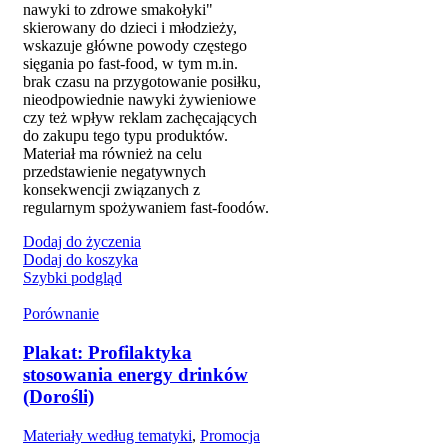
nawyki to zdrowe smakołyki"
skierowany do dzieci i młodzieży,
wskazuje główne powody częstego
sięgania po fast-food, w tym m.in.
brak czasu na przygotowanie posiłku,
nieodpowiednie nawyki żywieniowe
czy też wpływ reklam zachęcających
do zakupu tego typu produktów.
Materiał ma również na celu
przedstawienie negatywnych
konsekwencji związanych z
regularnym spożywaniem fast-foodów.
Dodaj do życzenia
Dodaj do koszyka
Szybki podgląd
Porównanie
Plakat: Profilaktyka
stosowania energy drinków
(Dorośli)
Materiały według tematyki
,
Promocja