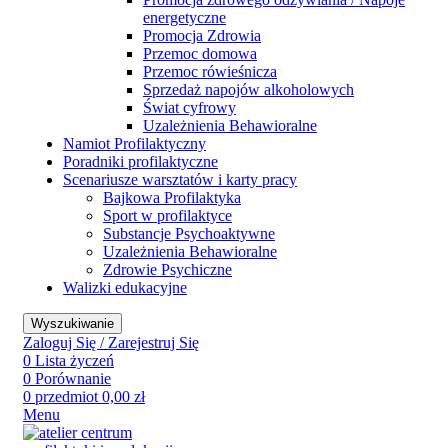
energetyczne
Promocja Zdrowia
Przemoc domowa
Przemoc rówieśnicza
Sprzedaż napojów alkoholowych
Świat cyfrowy
Uzależnienia Behawioralne
Namiot Profilaktyczny
Poradniki profilaktyczne
Scenariusze warsztatów i karty pracy
Bajkowa Profilaktyka
Sport w profilaktyce
Substancje Psychoaktywne
Uzależnienia Behawioralne
Zdrowie Psychiczne
Walizki edukacyjne
Wyszukiwanie
Zaloguj Się / Zarejestruj Się
0
Lista życzeń
0
Porównanie
0
przedmiot
0,00
zł
Menu