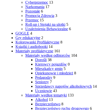
Cyberprzemoc
13
Narkomania
17
Pozostałe
6
Promocja Zdrowia
3
Przemoc
15
Roll-up i Stojaki na ulotki
5
Uzależnienia Behawioralne
6
GOGLE
4
Gry edukacyjne
2
Kolorowanki Profilaktyczne
8
Książki i audiobooki
14
Materiały profilaktyczne
161
Materiały według odbiorców
104
Dorośli
38
Kierowcy pojazdów
0
Mieszkańcy gmin
5
Opiekunowie i młodzież
8
Pedagodzy
9
Seniorzy
7
Sprzedawcy napojów alkoholowych
14
Uczniowie
43
Materiały według tematyki
133
Alkohol
13
Bezpieczeństwo
8
Bezpieczeństwo ruchu drogowego
6