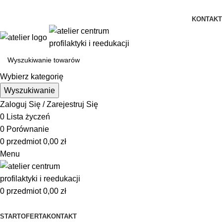
Istnieje możliwość zamówienia gadżetów z własnym logo
KONTAKT
Wybierz kategorię
Wyszukiwanie
Zaloguj Się / Zarejestruj Się
0
Lista życzeń
0
Porównanie
0
przedmiot
0,00
zł
Menu
0
przedmiot
0,00
zł
Przeglądanie kategorii
START
OFERTA
KONTAKT