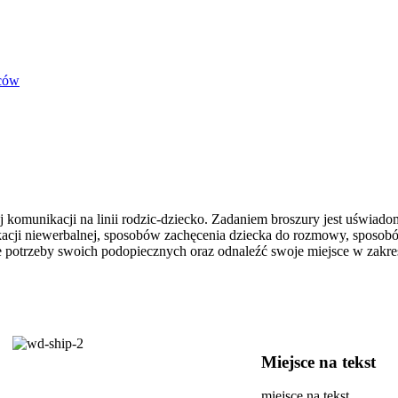
rców
 komunikacji na linii rodzic-dziecko. Zadaniem broszury jest uświadom
cji niewerbalnej, sposobów zachęcenia dziecka do rozmowy, sposobów
 potrzeby swoich podopiecznych oraz odnaleźć swoje miejsce w zakres
Miejsce na tekst
miejsce na tekst