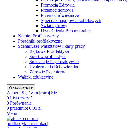
Promocja Zdrowia
Przemoc domowa
Przemoc rówieśnicza
Sprzedaż napojów alkoholowych
Świat cyfrowy
Uzależnienia Behawioralne
Namiot Profilaktyczny
Poradniki profilaktyczne
Scenariusze warsztatów i karty pracy
Bajkowa Profilaktyka
Sport w profilaktyce
Substancje Psychoaktywne
Uzależnienia Behawioralne
Zdrowie Psychiczne
Walizki edukacyjne
Wyszukiwanie
Zaloguj Się / Zarejestruj Się
0
Lista życzeń
0
Porównanie
0
przedmiot
0,00
zł
Menu