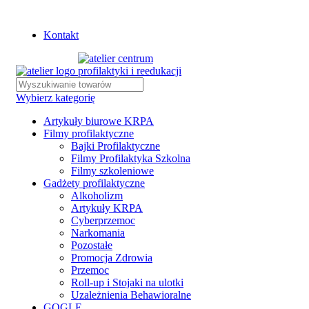
Istnieje możliwość zamówienia gadżetów z własnym logo
Kontakt
Wybierz kategorię
Artykuły biurowe KRPA
Filmy profilaktyczne
Bajki Profilaktyczne
Filmy Profilaktyka Szkolna
Filmy szkoleniowe
Gadżety profilaktyczne
Alkoholizm
Artykuły KRPA
Cyberprzemoc
Narkomania
Pozostałe
Promocja Zdrowia
Przemoc
Roll-up i Stojaki na ulotki
Uzależnienia Behawioralne
GOGLE