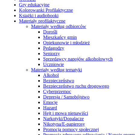
Gry edukacyjne
Kolorowanki Profilaktyczne
Książki i audiobooki
Materiały profilaktyczne
Materiały według odbiorców
Dorośli
Mieszkańcy gmin
Opiekunowie i młodzież
Pedagodzy
Seniorzy
Sprzedawcy napojów alkoholowych
Uczniowie
Materiały według tematyki
Alkohol
Bezpieczeństwo
Bezpieczeństwo ruchu drogowego
Cyberprzemoc
Depresja / Samobójstwo
Emocje
Hazard
Hejt i mowa nienawiści
Narkotyki/Dopalacze
Nikotyna/E-papierosy
Promocja pomocy społecznej
Promocja zdrowego odżywiania / Napoje energ