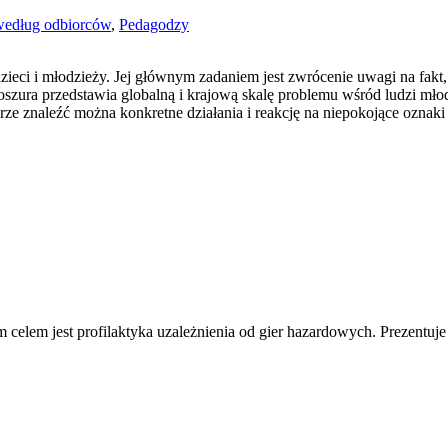
według odbiorców
,
Pedagodzy
dzieci i młodzieży. Jej głównym zadaniem jest zwrócenie uwagi na fa
szura przedstawia globalną i krajową skalę problemu wśród ludzi mł
urze znaleźć można konkretne działania i reakcję na niepokojące ozn
celem jest profilaktyka uzależnienia od gier hazardowych. Prezentuje 