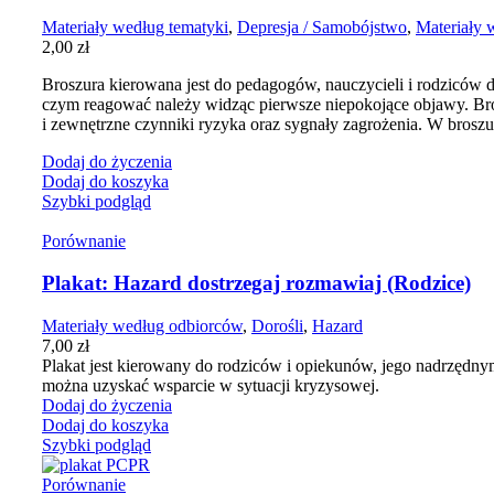
Materiały według tematyki
,
Depresja / Samobójstwo
,
Materiały 
2,00
zł
Broszura kierowana jest do pedagogów, nauczycieli i rodziców 
czym reagować należy widząc pierwsze niepokojące objawy. Bro
i zewnętrzne czynniki ryzyka oraz sygnały zagrożenia. W brosz
Dodaj do życzenia
Dodaj do koszyka
Szybki podgląd
Porównanie
Plakat: Hazard dostrzegaj rozmawiaj (Rodzice)
Materiały według odbiorców
,
Dorośli
,
Hazard
7,00
zł
Plakat jest kierowany do rodziców i opiekunów, jego nadrzędnym 
można uzyskać wsparcie w sytuacji kryzysowej.
Dodaj do życzenia
Dodaj do koszyka
Szybki podgląd
Porównanie