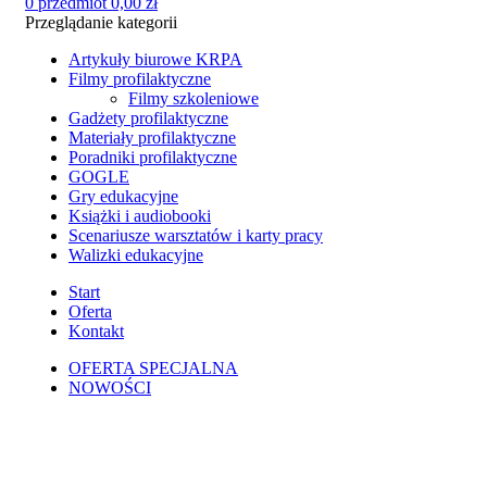
0
przedmiot
0,00
zł
Przeglądanie kategorii
Artykuły biurowe KRPA
Filmy profilaktyczne
Filmy szkoleniowe
Gadżety profilaktyczne
Materiały profilaktyczne
Poradniki profilaktyczne
GOGLE
Gry edukacyjne
Książki i audiobooki
Scenariusze warsztatów i karty pracy
Walizki edukacyjne
Start
Oferta
Kontakt
OFERTA SPECJALNA
NOWOŚCI