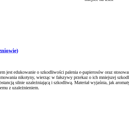
zniowie)
celem jest edukowanie o szkodliwości palenia e-papierosów oraz stos
owania nikotyny, wierząc w fałszywy przekaz o ich mniejszej szkodliw
substancją silnie uzależniającą i szkodliwą. Materiał wyjaśnia, jak a
emu z uzależnieniem.