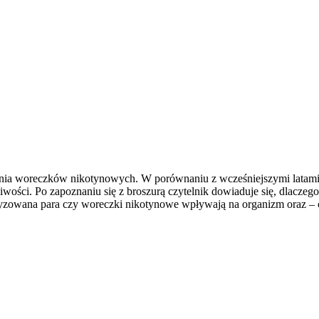
owania woreczków nikotynowych. W porównaniu z wcześniejszymi latam
ości. Po zapoznaniu się z broszurą czytelnik dowiaduje się, dlaczego
romatyzowana para czy woreczki nikotynowe wpływają na organizm oraz –