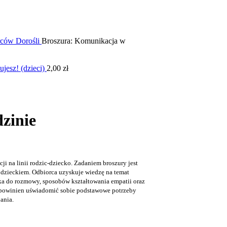
orców
Dorośli
Broszura: Komunikacja w
ujesz! (dzieci)
2,00
zł
zinie
ji na linii rodzic-dziecko. Zadaniem broszury jest
z dzieckiem. Odbiorca uzyskuje wiedzę na temat
ka do rozmowy, sposobów kształtowania empatii oraz
ią powinien uświadomić sobie podstawowe potrzeby
jania.