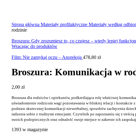
Kliknij, aby powiększyć zdjęcie
Strona główna
Materiały profilaktyczne
Materiały według odbi
rodzinie
Broszura: Gdy zrozumiesz to, co czujesz – wtedy lepiej funkcjon
Wracając do produktów
Film: Nie zamykaj oczu – Anoreksja
478,80
zł
Broszura: Komunikacja w rod
2,00
zł
Broszura dla rodziców i opiekunów, podkreślająca rolę właściwej komunikac
uświadomienie rodzicom wagi pozostawania w bliskiej relacji i kontakcie 
podstaw skutecznej komunikacji niewerbalnej, sposobów zachęcenia dziec
radzenia sobie z trudnymi emocjami. Czytelnik po zapoznaniu się z treśc
swoich podopiecznych oraz odnaleźć swoje miejsce w zakresie ich zaspoka
1393 w magazynie