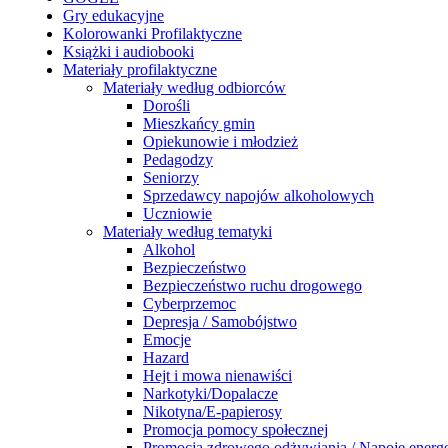
Gry edukacyjne
Kolorowanki Profilaktyczne
Książki i audiobooki
Materiały profilaktyczne
Materiały według odbiorców
Dorośli
Mieszkańcy gmin
Opiekunowie i młodzież
Pedagodzy
Seniorzy
Sprzedawcy napojów alkoholowych
Uczniowie
Materiały według tematyki
Alkohol
Bezpieczeństwo
Bezpieczeństwo ruchu drogowego
Cyberprzemoc
Depresja / Samobójstwo
Emocje
Hazard
Hejt i mowa nienawiści
Narkotyki/Dopalacze
Nikotyna/E-papierosy
Promocja pomocy społecznej
Promocja zdrowego odżywiania / Napoje energ