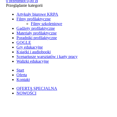
0
przedmiot
0,00
zł
Przeglądanie kategorii
Artykuły biurowe KRPA
Filmy profilaktyczne
Filmy szkoleniowe
Gadżety profilaktyczne
Materiały profilaktyczne
Poradniki profilaktyczne
GOGLE
Gry edukacyjne
Książki i audiobooki
Scenariusze warsztatów i karty pracy
Walizki edukacyjne
Start
Oferta
Kontakt
OFERTA SPECJALNA
NOWOŚCI
Kliknij, aby powiększyć zdjęcie