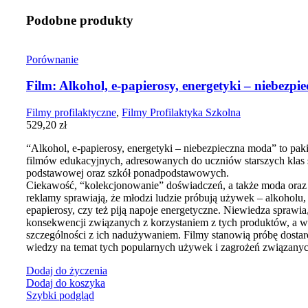
Podobne produkty
Porównanie
Film: Alkohol, e-papierosy, energetyki – niebezp
Filmy profilaktyczne
,
Filmy Profilaktyka Szkolna
529,20
zł
“Alkohol, e-papierosy, energetyki – niebezpieczna moda” to paki
filmów edukacyjnych, adresowanych do uczniów starszych klas 
podstawowej oraz szkół ponadpodstawowych.
Ciekawość, “kolekcjonowanie” doświadczeń, a także moda oraz
reklamy sprawiają, że młodzi ludzie próbują używek – alkoholu, 
epapierosy, czy też piją napoje energetyczne. Niewiedza sprawia,
konsekwencji związanych z korzystaniem z tych produktów, a w
szczególności z ich nadużywaniem. Filmy stanowią próbę dostar
wiedzy na temat tych popularnych używek i zagrożeń związanyc
Dodaj do życzenia
Dodaj do koszyka
Szybki podgląd