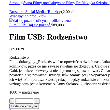
Strona główna
Filmy profilaktyczne
Filmy Profilaktyka Szkolna
Broszura: Social Media (Rodzice)
2,00
zł
Wracając do produktów
Film USB: Daj się poznać
589,00
zł
Film USB: Rodzeństwo
589,00
zł
Rodzeństwo
Film edukacyjny „Rodzeństwo” to opowieść o dwóch nastolatka
konfliktów, przez co nie zawsze świetnie się dogadują. Celowe sp
Gabi, jednakże dziewczyna nie daje mu się sprowokować. Zmia
pojawienia się poważnej sytuacji, uświadamiającej chłopakowi jak
ich więź. Film porusza kwestię relacji między rodzeństwem, która
wzbogacony jest o komentarz Anny Stolarczuk, eksperta w dziedz
1000 w magazynie
Dodaj do koszyka