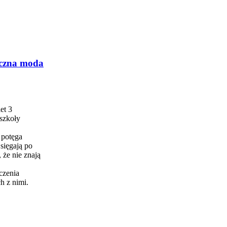
ieczna moda
et 3
szkoły
 potęga
sięgają po
 że nie znają
czenia
h z nimi.