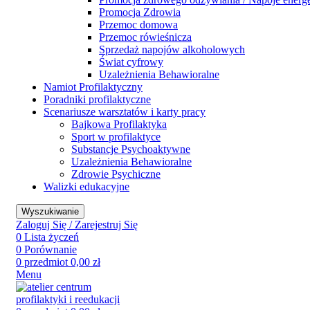
Promocja Zdrowia
Przemoc domowa
Przemoc rówieśnicza
Sprzedaż napojów alkoholowych
Świat cyfrowy
Uzależnienia Behawioralne
Namiot Profilaktyczny
Poradniki profilaktyczne
Scenariusze warsztatów i karty pracy
Bajkowa Profilaktyka
Sport w profilaktyce
Substancje Psychoaktywne
Uzależnienia Behawioralne
Zdrowie Psychiczne
Walizki edukacyjne
Wyszukiwanie
Zaloguj Się / Zarejestruj Się
0
Lista życzeń
0
Porównanie
0
przedmiot
0,00
zł
Menu