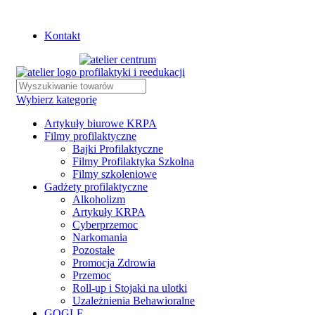
Istnieje możliwość zamówienia gadżetów z własnym logo
Kontakt
Wybierz kategorię
Artykuły biurowe KRPA
Filmy profilaktyczne
Bajki Profilaktyczne
Filmy Profilaktyka Szkolna
Filmy szkoleniowe
Gadżety profilaktyczne
Alkoholizm
Artykuły KRPA
Cyberprzemoc
Narkomania
Pozostałe
Promocja Zdrowia
Przemoc
Roll-up i Stojaki na ulotki
Uzależnienia Behawioralne
GOGLE