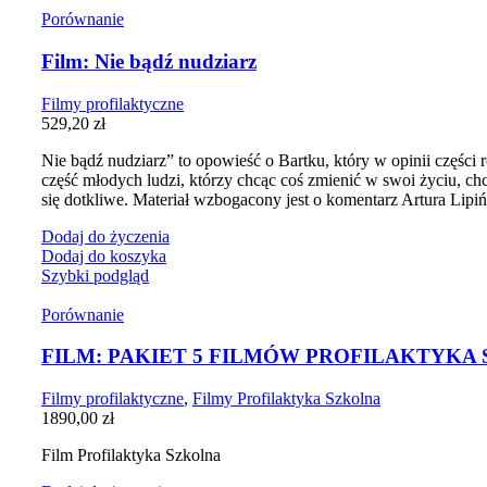
Porównanie
Film: Nie bądź nudziarz
Filmy profilaktyczne
529,20
zł
Nie bądź nudziarz” to opowieść o Bartku, który w opinii części 
część młodych ludzi, którzy chcąc coś zmienić w swoi życiu, ch
się dotkliwe. Materiał wzbogacony jest o komentarz Artura Lipi
Dodaj do życzenia
Dodaj do koszyka
Szybki podgląd
Porównanie
FILM: PAKIET 5 FILMÓW PROFILAKTYKA
Filmy profilaktyczne
,
Filmy Profilaktyka Szkolna
1890,00
zł
Film Profilaktyka Szkolna