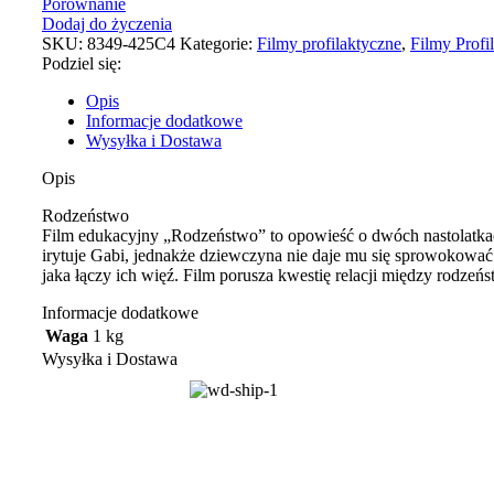
Porównanie
Dodaj do życzenia
SKU:
8349-425C4
Kategorie:
Filmy profilaktyczne
,
Filmy Profi
Podziel się:
Opis
Informacje dodatkowe
Wysyłka i Dostawa
Opis
Rodzeństwo
Film edukacyjny „Rodzeństwo” to opowieść o dwóch nastolatkach
irytuje Gabi, jednakże dziewczyna nie daje mu się sprowokować.
jaka łączy ich więź. Film porusza kwestię relacji między rodzeń
Informacje dodatkowe
Waga
1 kg
Wysyłka i Dostawa