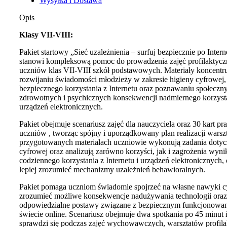
Wysyłka i Dostawa
Opis
Klasy VII-VIII:
Pakiet startowy „Sieć uzależnienia – surfuj bezpiecznie po Intern
stanowi kompleksową pomoc do prowadzenia zajęć profilaktycz
uczniów klas VII-VIII szkół podstawowych. Materiały koncentru
rozwijaniu świadomości młodzieży w zakresie higieny cyfrowej,
bezpiecznego korzystania z Internetu oraz poznawaniu społeczn
zdrowotnych i psychicznych konsekwencji nadmiernego korzyst
urządzeń elektronicznych.
Pakiet obejmuje scenariusz zajęć dla nauczyciela oraz 30 kart pr
uczniów , tworząc spójny i uporządkowany plan realizacji wars
przygotowanych materiałach uczniowie wykonują zadania dotyc
cyfrowej oraz analizują zarówno korzyści, jak i zagrożenia wyni
codziennego korzystania z Internetu i urządzeń elektronicznych,
lepiej zrozumieć mechanizmy uzależnień behawioralnych.
Pakiet pomaga uczniom świadomie spojrzeć na własne nawyki c
zrozumieć możliwe konsekwencje nadużywania technologii oraz
odpowiedzialne postawy związane z bezpiecznym funkcjonowa
świecie online. Scenariusz obejmuje dwa spotkania po 45 minut 
sprawdzi się podczas zajęć wychowawczych, warsztatów profil