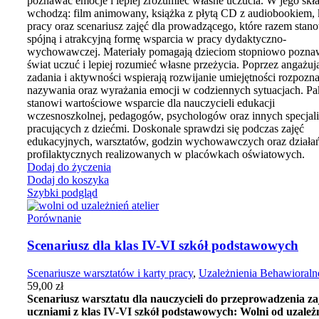
poznawać emocje i lepiej zrozumieć własne uczucia. W jego skł
wchodzą: film animowany, książka z płytą CD z audiobookiem, 
pracy oraz scenariusz zajęć dla prowadzącego, które razem stan
spójną i atrakcyjną formę wsparcia w pracy dydaktyczno-
wychowawczej. Materiały pomagają dzieciom stopniowo pozna
świat uczuć i lepiej rozumieć własne przeżycia. Poprzez angażuj
zadania i aktywności wspierają rozwijanie umiejętności rozpozn
nazywania oraz wyrażania emocji w codziennych sytuacjach. Pa
stanowi wartościowe wsparcie dla nauczycieli edukacji
wczesnoszkolnej, pedagogów, psychologów oraz innych specjal
pracujących z dziećmi. Doskonale sprawdzi się podczas zajęć
edukacyjnych, warsztatów, godzin wychowawczych oraz działa
profilaktycznych realizowanych w placówkach oświatowych.
Dodaj do życzenia
Dodaj do koszyka
Szybki podgląd
Porównanie
Scenariusz dla klas IV-VI szkół podstawowych
Scenariusze warsztatów i karty pracy
,
Uzależnienia Behawioraln
59,00
zł
Scenariusz warsztatu dla nauczycieli do przeprowadzenia za
uczniami z klas IV-VI szkół podstawowych: Wolni od uzależn