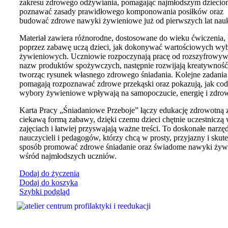
zakresu zdrowego odżywiania, pomagając najmłodszym dziecio
poznawać zasady prawidłowego komponowania posiłków oraz
budować zdrowe nawyki żywieniowe już od pierwszych lat nauk
Materiał zawiera różnorodne, dostosowane do wieku ćwiczenia, 
poprzez zabawę uczą dzieci, jak dokonywać wartościowych w
żywieniowych. Uczniowie rozpoczynają pracę od rozszyfrowyw
nazw produktów spożywczych, następnie rozwijają kreatywność
tworząc rysunek własnego zdrowego śniadania. Kolejne zadania
pomagają rozpoznawać zdrowe przekąski oraz pokazują, jak cod
wybory żywieniowe wpływają na samopoczucie, energię i zdrow
Karta Pracy „Śniadaniowe Przeboje” łączy edukację zdrowotną 
ciekawą formą zabawy, dzięki czemu dzieci chętnie uczestniczą
zajęciach i łatwiej przyswajają ważne treści. To doskonałe narzęd
nauczycieli i pedagogów, którzy chcą w prosty, przyjazny i skut
sposób promować zdrowe śniadanie oraz świadome nawyki żyw
wśród najmłodszych uczniów.
Dodaj do życzenia
Dodaj do koszyka
Szybki podgląd