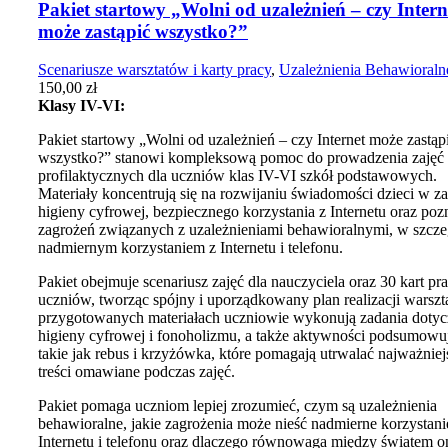
Pakiet startowy „Wolni od uzależnień – czy Intern
może zastąpić wszystko?”
Scenariusze warsztatów i karty pracy
,
Uzależnienia Behawioraln
150,00
zł
Klasy IV-VI:
Pakiet startowy „Wolni od uzależnień – czy Internet może zastąp
wszystko?” stanowi kompleksową pomoc do prowadzenia zajęć
profilaktycznych dla uczniów klas IV-VI szkół podstawowych.
Materiały koncentrują się na rozwijaniu świadomości dzieci w za
higieny cyfrowej, bezpiecznego korzystania z Internetu oraz po
zagrożeń związanych z uzależnieniami behawioralnymi, w szcze
nadmiernym korzystaniem z Internetu i telefonu.
Pakiet obejmuje scenariusz zajęć dla nauczyciela oraz 30 kart pr
uczniów, tworząc spójny i uporządkowany plan realizacji warsz
przygotowanych materiałach uczniowie wykonują zadania dotyc
higieny cyfrowej i fonoholizmu, a także aktywności podsumowu
takie jak rebus i krzyżówka, które pomagają utrwalać najważniej
treści omawiane podczas zajęć.
Pakiet pomaga uczniom lepiej zrozumieć, czym są uzależnienia
behawioralne, jakie zagrożenia może nieść nadmierne korzystani
Internetu i telefonu oraz dlaczego równowaga między światem on