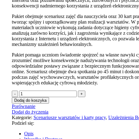
Internetu oraz poznawaniu społecznych, zdrowotnych i psychic
konsekwencji nadmiernego korzystania z urządzeń elektroniczny
Pakiet obejmuje scenariusz zajęć dla nauczyciela oraz 30 kart pr
tworząc spójny i uporządkowany plan realizacji warsztatów. W
materiałach uczniowie wykonują zadania dotyczące higieny cyfr
analizują zarówno korzyści, jak i zagrożenia wynikające z codz
korzystania z Internetu i urządzeń elektronicznych, co pozwala l
mechanizmy uzależnień behawioralnych.
Pakiet pomaga uczniom świadomie spojrzeć na własne nawyki c
zrozumieć możliwe konsekwencje nadużywania technologii oraz
odpowiedzialne postawy związane z bezpiecznym funkcjonowa
online. Scenariusz obejmuje dwa spotkania po 45 minut i doskon
podczas zajęć wychowawczych, warsztatów profilaktycznych or
wspierających edukację cyfrową młodzieży.
Dodaj do koszyka
Porównanie
Dodaj do życzenia
Kategorie:
Scenariusze warsztatów i karty pracy
,
Uzależnienia B
Podziel się:
Opis