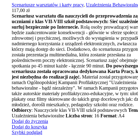
Scenariusze warsztatów i karty pracy
,
Uzależnienia Behawioraln
117,00
zł
Scenariusz warsztatu dla nauczycieli do przeprowadzenia za
uczniami z klas VII-VIII szkół podstawowych: Sieć uzależnie
surfuj bezpiecznie po Internecie.
Rolą osoby prowadzącej wars
będzie zaakcentowanie konsekwencji - głównie w sferze społecz
zdrowotnej i psychicznej, możliwych do wystąpienia w przypad
nadmiernego korzystania z urządzeń elektronicznych, zwłaszcza 
którzy mają dostęp do sieci. Dodatkowo, do scenariusza przygo
została prezentacja multimedialna, która zostanie przesłana za
pośrednictwem poczty elektronicznej. Scenariusz zajęć obejmuje
spotkania po 45 minut każde - łącznie 90 minut.
Do powyższego
scenariusza została opracowana dedykowana Karta Pracy, k
jest niezbędna do realizacji zajęć.
Materiał został przygotowa
ramach Ogólnopolskiej Kampanii Profilaktycznej "Uzależnienia
behawioralne - bądź niezależny". W ramach Kampanii przygot
także autorskie materiały profilaktyczno-edukacyjne, w tym: ulot
plakaty oraz filmy skierowane do takich grup docelowych jak: dzi
młodzież, dorośli mieszkańcy, pedagodzy szkolni oraz rodzice.
Odbiorcy
: Nauczyciele klas VII-VIII szkół podstawowych
Tem
Uzależnienia behawioralne
Liczba stron
: 16
Format
: A4
Dodaj do życzenia
Dodaj do koszyka
Szybki podgląd