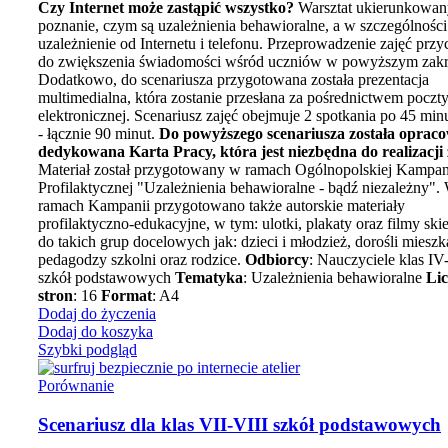
Czy Internet może zastąpić wszystko?
Warsztat ukierunkowany
poznanie, czym są uzależnienia behawioralne, a w szczególności
uzależnienie od Internetu i telefonu. Przeprowadzenie zajęć przy
do zwiększenia świadomości wśród uczniów w powyższym zakr
Dodatkowo, do scenariusza przygotowana została prezentacja
multimedialna, która zostanie przesłana za pośrednictwem poczt
elektronicznej. Scenariusz zajęć obejmuje 2 spotkania po 45 min
- łącznie 90 minut.
Do powyższego scenariusza została oprac
dedykowana Karta Pracy, która jest niezbędna do realizacji 
Materiał został przygotowany w ramach Ogólnopolskiej Kampan
Profilaktycznej "Uzależnienia behawioralne - bądź niezależny".
ramach Kampanii przygotowano także autorskie materiały
profilaktyczno-edukacyjne, w tym: ulotki, plakaty oraz filmy sk
do takich grup docelowych jak: dzieci i młodzież, dorośli mieszk
pedagodzy szkolni oraz rodzice.
Odbiorcy
: Nauczyciele klas IV
szkół podstawowych
Tematyka
: Uzależnienia behawioralne
Li
stron
: 16
Format
: A4
Dodaj do życzenia
Dodaj do koszyka
Szybki podgląd
Porównanie
Scenariusz dla klas VII-VIII szkół podstawowych