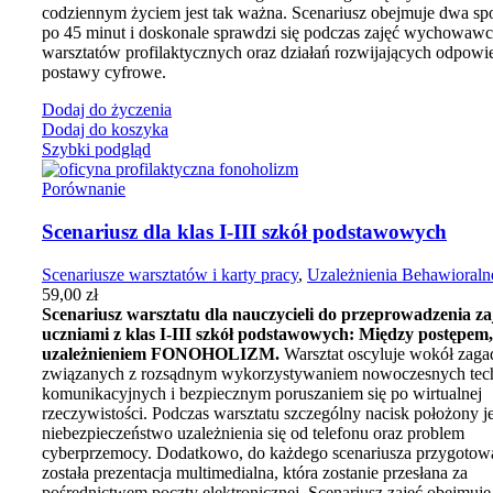
codziennym życiem jest tak ważna. Scenariusz obejmuje dwa sp
po 45 minut i doskonale sprawdzi się podczas zajęć wychowawc
warsztatów profilaktycznych oraz działań rozwijających odpowi
postawy cyfrowe.
Dodaj do życzenia
Dodaj do koszyka
Szybki podgląd
Porównanie
Scenariusz dla klas I-III szkół podstawowych
Scenariusze warsztatów i karty pracy
,
Uzależnienia Behawioraln
59,00
zł
Scenariusz warsztatu dla nauczycieli do przeprowadzenia za
uczniami z klas I-III szkół podstawowych: Między postępem,
uzależnieniem FONOHOLIZM.
Warsztat oscyluje wokół zaga
związanych z rozsądnym wykorzystywaniem nowoczesnych tech
komunikacyjnych i bezpiecznym poruszaniem się po wirtualnej
rzeczywistości. Podczas warsztatu szczególny nacisk położony je
niebezpieczeństwo uzależnienia się od telefonu oraz problem
cyberprzemocy. Dodatkowo, do każdego scenariusza przygotow
została prezentacja multimedialna, która zostanie przesłana za
pośrednictwem poczty elektronicznej. Scenariusz zajęć obejmuje