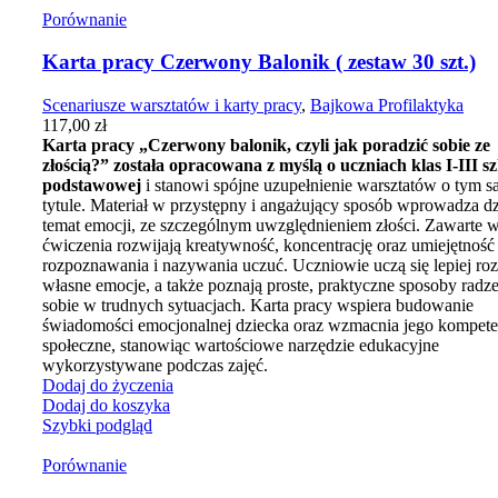
Porównanie
Karta pracy Czerwony Balonik ( zestaw 30 szt.)
Scenariusze warsztatów i karty pracy
,
Bajkowa Profilaktyka
117,00
zł
Karta pracy „Czerwony balonik, czyli jak poradzić sobie ze
złością?” została opracowana z myślą o uczniach klas I-III s
podstawowej
i stanowi spójne uzupełnienie warsztatów o tym
tytule. Materiał w przystępny i angażujący sposób wprowadza d
temat emocji, ze szczególnym uwzględnieniem złości. Zawarte w
ćwiczenia rozwijają kreatywność, koncentrację oraz umiejętność
rozpoznawania i nazywania uczuć. Uczniowie uczą się lepiej ro
własne emocje, a także poznają proste, praktyczne sposoby radz
sobie w trudnych sytuacjach. Karta pracy wspiera budowanie
świadomości emocjonalnej dziecka oraz wzmacnia jego kompete
społeczne, stanowiąc wartościowe narzędzie edukacyjne
wykorzystywane podczas zajęć.
Dodaj do życzenia
Dodaj do koszyka
Szybki podgląd
Porównanie