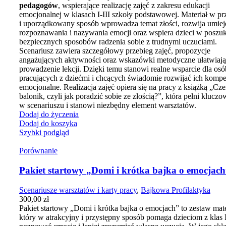
pedagogów
, wspierające realizację zajęć z zakresu edukacji
emocjonalnej w klasach I-III szkoły podstawowej. Materiał w pr
i uporządkowany sposób wprowadza temat złości, rozwija umiej
rozpoznawania i nazywania emocji oraz wspiera dzieci w poszu
bezpiecznych sposobów radzenia sobie z trudnymi uczuciami.
Scenariusz zawiera szczegółowy przebieg zajęć, propozycje
angażujących aktywności oraz wskazówki metodyczne ułatwiaj
prowadzenie lekcji. Dzięki temu stanowi realne wsparcie dla osó
pracujących z dziećmi i chcących świadomie rozwijać ich kompe
emocjonalne. Realizacja zajęć opiera się na pracy z książką „C
balonik, czyli jak poradzić sobie ze złością?”, która pełni kluczo
w scenariuszu i stanowi niezbędny element warsztatów.
Dodaj do życzenia
Dodaj do koszyka
Szybki podgląd
Porównanie
Pakiet startowy „Domi i krótka bajka o emocjac
Scenariusze warsztatów i karty pracy
,
Bajkowa Profilaktyka
300,00
zł
Pakiet startowy „Domi i krótka bajka o emocjach” to zestaw mat
który w atrakcyjny i przystępny sposób pomaga dzieciom z klas I