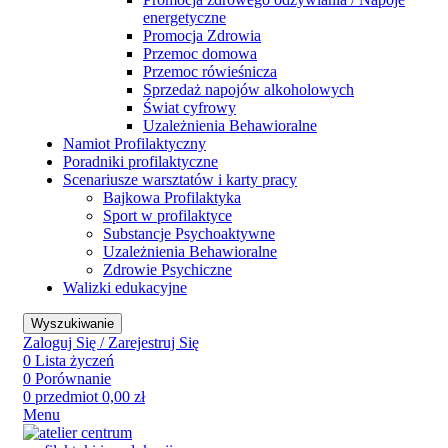
energetyczne
Promocja Zdrowia
Przemoc domowa
Przemoc rówieśnicza
Sprzedaż napojów alkoholowych
Świat cyfrowy
Uzależnienia Behawioralne
Namiot Profilaktyczny
Poradniki profilaktyczne
Scenariusze warsztatów i karty pracy
Bajkowa Profilaktyka
Sport w profilaktyce
Substancje Psychoaktywne
Uzależnienia Behawioralne
Zdrowie Psychiczne
Walizki edukacyjne
Wyszukiwanie
Zaloguj Się / Zarejestruj Się
0
Lista życzeń
0
Porównanie
0
przedmiot
0,00
zł
Menu