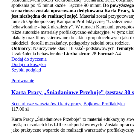
spotkania po 45 minut każde - łącznie 90 minut.
Do powyższego
scenariusza została opracowana dedykowana Karta Pracy, k
jest niezbędna do realizacji zajęć.
Materiał został przygotowa
ramach Ogólnopolskiej Kampanii Profilaktycznej "Uzależnienia
behawioralne - bądź niezależny". W ramach Kampanii przygot
także autorskie materiały profilaktyczno-edukacyjne, w tym: ulot
plakaty oraz filmy skierowane do takich grup docelowych jak: dzi
młodzież, dorośli mieszkańcy, pedagodzy szkolni oraz rodzice.
Odbiorcy
: Nauczyciele klas I-III szkół podstawowych
Tematyk
Uzależnienia behawioralne
Liczba stron
: 28
Format
: A4
Dodaj do życzenia
Dodaj do koszyka
Szybki podgląd
Porównanie
Karta Pracy „Śniadaniowe Przeboje” (zestaw 30 sz
Scenariusze warsztatów i karty pracy
,
Bajkowa Profilaktyka
117,00
zł
Karta Pracy „Śniadaniowe Przeboje” to materiał edukacyjny stw
myślą o uczniach klas I-III szkół podstawowych. Została oprac
jako praktyczne wsparcie do realizacji warsztatów profilaktyczn