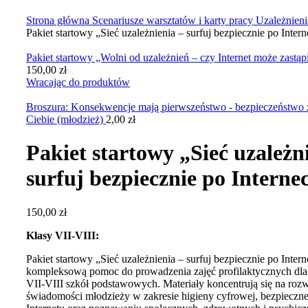
Kliknij, aby powiększyć zdjęcie
Strona główna
Scenariusze warsztatów i karty pracy
Uzależnien
Pakiet startowy „Sieć uzależnienia – surfuj bezpiecznie po Intern
Pakiet startowy „Wolni od uzależnień – czy Internet może zastą
150,00
zł
Wracając do produktów
Broszura: Konsekwencje mają pierwszeństwo - bezpieczeństwo 
Ciebie (młodzież)
2,00
zł
Pakiet startowy „Sieć uzależn
surfuj bezpiecznie po Interne
150,00
zł
Klasy VII-VIII:
Pakiet startowy „Sieć uzależnienia – surfuj bezpiecznie po Inter
kompleksową pomoc do prowadzenia zajęć profilaktycznych dla
VII-VIII szkół podstawowych. Materiały koncentrują się na rozw
świadomości młodzieży w zakresie higieny cyfrowej, bezpieczne