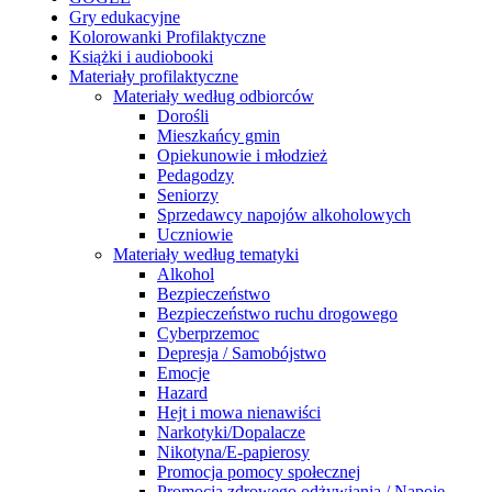
Gry edukacyjne
Kolorowanki Profilaktyczne
Książki i audiobooki
Materiały profilaktyczne
Materiały według odbiorców
Dorośli
Mieszkańcy gmin
Opiekunowie i młodzież
Pedagodzy
Seniorzy
Sprzedawcy napojów alkoholowych
Uczniowie
Materiały według tematyki
Alkohol
Bezpieczeństwo
Bezpieczeństwo ruchu drogowego
Cyberprzemoc
Depresja / Samobójstwo
Emocje
Hazard
Hejt i mowa nienawiści
Narkotyki/Dopalacze
Nikotyna/E-papierosy
Promocja pomocy społecznej
Promocja zdrowego odżywiania / Napoje