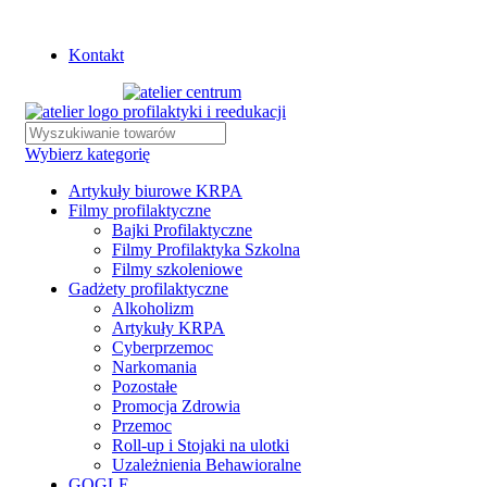
Istnieje możliwość zamówienia gadżetów z własnym logo
Kontakt
Wybierz kategorię
Artykuły biurowe KRPA
Filmy profilaktyczne
Bajki Profilaktyczne
Filmy Profilaktyka Szkolna
Filmy szkoleniowe
Gadżety profilaktyczne
Alkoholizm
Artykuły KRPA
Cyberprzemoc
Narkomania
Pozostałe
Promocja Zdrowia
Przemoc
Roll-up i Stojaki na ulotki
Uzależnienia Behawioralne
GOGLE