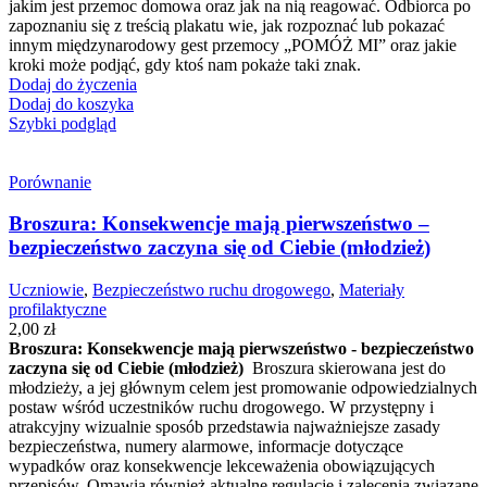
jakim jest przemoc domowa oraz jak na nią reagować. Odbiorca po
zapoznaniu się z treścią plakatu wie, jak rozpoznać lub pokazać
innym międzynarodowy gest przemocy „POMÓŻ MI” oraz jakie
kroki może podjąć, gdy ktoś nam pokaże taki znak.
Dodaj do życzenia
Dodaj do koszyka
Szybki podgląd
Porównanie
Broszura: Konsekwencje mają pierwszeństwo –
bezpieczeństwo zaczyna się od Ciebie (młodzież)
Uczniowie
,
Bezpieczeństwo ruchu drogowego
,
Materiały
profilaktyczne
2,00
zł
Broszura:
Konsekwencje mają pierwszeństwo - bezpieczeństwo
zaczyna się od Ciebie (młodzież)
Broszura skierowana jest do
młodzieży, a jej głównym celem jest promowanie odpowiedzialnych
postaw wśród uczestników ruchu drogowego. W przystępny i
atrakcyjny wizualnie sposób przedstawia najważniejsze zasady
bezpieczeństwa, numery alarmowe, informacje dotyczące
wypadków oraz konsekwencje lekceważenia obowiązujących
przepisów. Omawia również aktualne regulacje i zalecenia związane