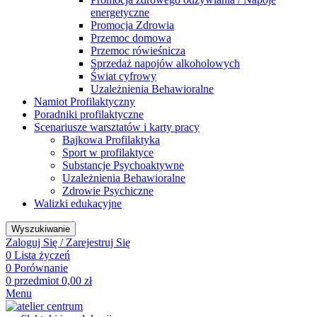
energetyczne
Promocja Zdrowia
Przemoc domowa
Przemoc rówieśnicza
Sprzedaż napojów alkoholowych
Świat cyfrowy
Uzależnienia Behawioralne
Namiot Profilaktyczny
Poradniki profilaktyczne
Scenariusze warsztatów i karty pracy
Bajkowa Profilaktyka
Sport w profilaktyce
Substancje Psychoaktywne
Uzależnienia Behawioralne
Zdrowie Psychiczne
Walizki edukacyjne
Wyszukiwanie
Zaloguj Się / Zarejestruj Się
0
Lista życzeń
0
Porównanie
0
przedmiot
0,00
zł
Menu