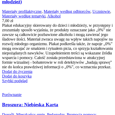
młodzież)
Materiały profilaktyczne
,
Materiały według odbiorców
,
Uczniowie
,
Materiały według tematyki
,
Alkohol
7,00
zł
Plakat edukacyjny skierowany do dzieci i młodzieży, w przystępny i
zrozumiały sposób wyjaśnia, że produkty oznaczane jako „0%” nie
zawsze są całkowicie pozbawione alkoholu i mogą zawierać jego
śladowe ilości. Materiał zwraca uwagę na wpływ takich napojów na
rozwój młodego organizmu. Plakat podkreśla także, że napoje „0%”
mogą oswajać ze smakiem i rytuałem picia, co sprzyja kształtowaniu
niepożądanych nawyków. Uzupełnieniem treści są wskazane źródła
wsparcia i pomocy. Całość została przedstawiona w atrakcyjnej
formie wizualnej - bohaterowie w roli detektywów „badają sprawę”
nie do końca prawdziwej informacji o „0%”, co wzmacnia przekaz.
Dodaj do życzenia
Dodaj do koszyka
Szybki podgląd
Porównanie
Broszura: Niebieska Karta
Dorośli
,
Mieszkańcy gmin
,
Pedagodzy
,
Promocja pomocy