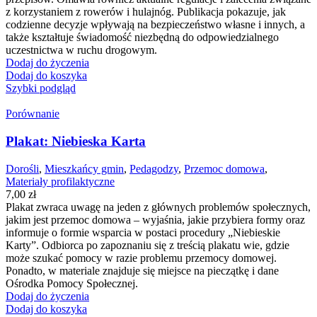
z korzystaniem z rowerów i hulajnóg. Publikacja pokazuje, jak
codzienne decyzje wpływają na bezpieczeństwo własne i innych, a
także kształtuje świadomość niezbędną do odpowiedzialnego
uczestnictwa w ruchu drogowym.
Dodaj do życzenia
Dodaj do koszyka
Szybki podgląd
Porównanie
Plakat: Niebieska Karta
Dorośli
,
Mieszkańcy gmin
,
Pedagodzy
,
Przemoc domowa
,
Materiały profilaktyczne
7,00
zł
Plakat zwraca uwagę na jeden z głównych problemów społecznych,
jakim jest przemoc domowa – wyjaśnia, jakie przybiera formy oraz
informuje o formie wsparcia w postaci procedury „Niebieskie
Karty”. Odbiorca po zapoznaniu się z treścią plakatu wie, gdzie
może szukać pomocy w razie problemu przemocy domowej.
Ponadto, w materiale znajduje się miejsce na pieczątkę i dane
Ośrodka Pomocy Społecznej.
Dodaj do życzenia
Dodaj do koszyka