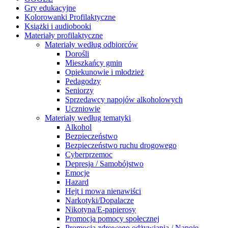
Gry edukacyjne
Kolorowanki Profilaktyczne
Książki i audiobooki
Materiały profilaktyczne
Materiały według odbiorców
Dorośli
Mieszkańcy gmin
Opiekunowie i młodzież
Pedagodzy
Seniorzy
Sprzedawcy napojów alkoholowych
Uczniowie
Materiały według tematyki
Alkohol
Bezpieczeństwo
Bezpieczeństwo ruchu drogowego
Cyberprzemoc
Depresja / Samobójstwo
Emocje
Hazard
Hejt i mowa nienawiści
Narkotyki/Dopalacze
Nikotyna/E-papierosy
Promocja pomocy społecznej
Promocja zdrowego odżywiania / Napoje