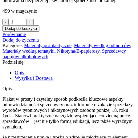
budowania bezpiecznej i świadomej społeczności lokalnej.
499 w magazynie
Dodaj do koszyka
Porównanie
Dodaj do życzenia
Kategorie:
Materiały profilaktyczne
,
Materiały według odbiorców
,
Materiały według tematyki
,
Nikotyna/E-papierosy
,
Sprzedawcy
napojów alkoholowych
Podziel się:
Opis
Wysyłka i Dostawa
Opis
Plakat w prosty i czytelny sposób podkreśla kluczowe aspekty
odpowiedzialności sprzedawcy oraz informuje o zakazie sprzedaży
wyrobów tytoniowych i nikotynowych osobom poniżej 18. roku
życia. Stanowi praktyczne narzędzie wspierające codzienną pracę
sprzedawców – jest nie tylko formą edukacji, lecz także wyraźnym
sygnałem,
że przestrzeganie prawa i troska o zdrowie młodzieży to element