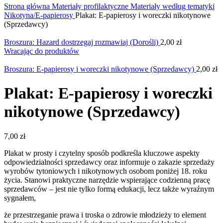
Strona główna
Materiały profilaktyczne
Materiały według tematyki
Nikotyna/E-papierosy
Plakat: E-papierosy i woreczki nikotynowe
(Sprzedawcy)
Broszura: Hazard dostrzegaj rozmawiaj (Dorośli)
2,00
zł
Wracając do produktów
Broszura: E-papierosy i woreczki nikotynowe (Sprzedawcy)
2,00
zł
Plakat: E-papierosy i woreczki
nikotynowe (Sprzedawcy)
7,00
zł
Plakat w prosty i czytelny sposób podkreśla kluczowe aspekty
odpowiedzialności sprzedawcy oraz informuje o zakazie sprzedaży
wyrobów tytoniowych i nikotynowych osobom poniżej 18. roku
życia. Stanowi praktyczne narzędzie wspierające codzienną pracę
sprzedawców – jest nie tylko formą edukacji, lecz także wyraźnym
sygnałem,
że przestrzeganie prawa i troska o zdrowie młodzieży to element