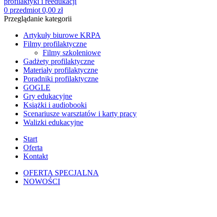
0
przedmiot
0,00
zł
Przeglądanie kategorii
Artykuły biurowe KRPA
Filmy profilaktyczne
Filmy szkoleniowe
Gadżety profilaktyczne
Materiały profilaktyczne
Poradniki profilaktyczne
GOGLE
Gry edukacyjne
Książki i audiobooki
Scenariusze warsztatów i karty pracy
Walizki edukacyjne
Start
Oferta
Kontakt
OFERTA SPECJALNA
NOWOŚCI
Kliknij, aby powiększyć zdjęcie