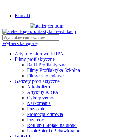
Istnieje możliwość zamówienia gadżetów z własnym logo
Kontakt
Wybierz kategorię
Artykuły biurowe KRPA
Filmy profilaktyczne
Bajki Profilaktyczne
Filmy Profilaktyka Szkolna
Filmy szkoleniowe
Gadżety profilaktyczne
Alkoholizm
Artykuły KRPA
Cyberprzemoc
Narkomania
Pozostałe
Promocja Zdrowia
Przemoc
Roll-up i Stojaki na ulotki
Uzależnienia Behawioralne
GOGLE