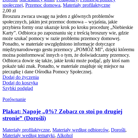
społecznej
,
Przemoc domowa
,
Materiały profilaktyczne
2,00
zł
Broszura zwraca uwagę na jeden z głównych problemów
społecznych, jakim jest przemoc domowa – wyjaśnia, jakie
przybiera formy oraz ukazuje krok po kroku procedurę „Niebieskie
Karty”. Odbiorca po zapoznaniu się z treścią broszury wie, gdzie
może szukać pomocy w razie problemu przemocy domowej.
Ponadto, w materiale uwzględniono informacje dotyczące
międzynarodowego gestu przemocy „POMÓŻ MI”, dzięki któremu
można poinformować innych o tym, że doświadczamy przemocy.
Odbiorca dowie się także, jakie kroki może podjąć, gdy ktoś nam
pokaże taki znak. Ponadto, w materiale znajduje się miejsce na
pieczątkę i dane Ośrodka Pomocy Społecznej.
Dodaj do życzenia
Dodaj do koszyka
Szybki podgląd
Porównanie
Plakat: Napoje „0%? Zobacz co stoi po drugiej
stronie” (Dorośli)
Materiały profilaktyczne
,
Materiały według odbiorców
,
Dorośli
,
Materiały według tematyki
,
Alkohol