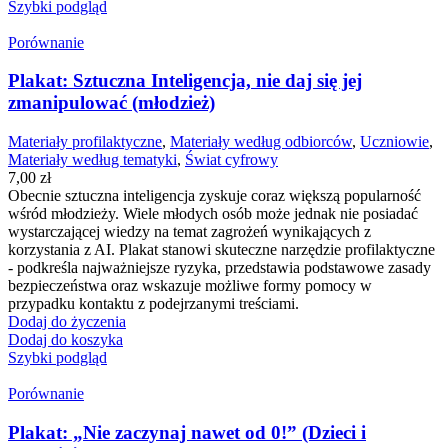
Szybki podgląd
Porównanie
Plakat: Sztuczna Inteligencja, nie daj się jej
zmanipulować (młodzież)
Materiały profilaktyczne
,
Materiały według odbiorców
,
Uczniowie
,
Materiały według tematyki
,
Świat cyfrowy
7,00
zł
Obecnie sztuczna inteligencja zyskuje coraz większą popularność
wśród młodzieży. Wiele młodych osób może jednak nie posiadać
wystarczającej wiedzy na temat zagrożeń wynikających z
korzystania z AI. Plakat stanowi skuteczne narzędzie profilaktyczne
- podkreśla najważniejsze ryzyka, przedstawia podstawowe zasady
bezpieczeństwa oraz wskazuje możliwe formy pomocy w
przypadku kontaktu z podejrzanymi treściami.
Dodaj do życzenia
Dodaj do koszyka
Szybki podgląd
Porównanie
Plakat: „Nie zaczynaj nawet od 0!” (Dzieci i