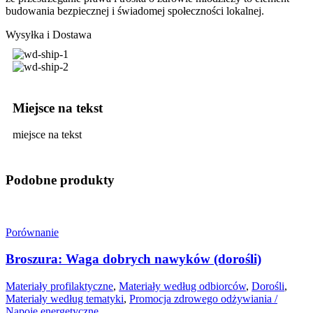
budowania bezpiecznej i świadomej społeczności lokalnej.
Wysyłka i Dostawa
Miejsce na tekst
miejsce na tekst
Podobne produkty
Porównanie
Broszura: Waga dobrych nawyków (dorośli)
Materiały profilaktyczne
,
Materiały według odbiorców
,
Dorośli
,
Materiały według tematyki
,
Promocja zdrowego odżywiania /
Napoje energetyczne