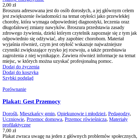
2,00
zł
Broszura adresowana jest do osób dorosłych, a jej głównym celem
jest zwiększenie świadomości na temat otyłości jako przewlekłej
choroby, która wymaga odpowiedniej diagnostyki, leczenia oraz
długofalowej zmiany nawyków. Broszura przedstawia zasady
zdrowego żywienia, dzieki którym czytelnik zapoznaje się z tym jak
odpowiednio się odżywiać, aby zapobiec chorobom. Materiał
wyjaśnia również, czym jest otyłość wskazuje najważniejsze
czynniki zwiększające ryzyko jej rozwoju, a także przedstawia
zagrożenia z niej wynikające. Zawiera również informacje na temat
miejsc, w których można uzyskać profesjonalną pomoc.
Dodaj do życzenia
Dodaj do koszyka
Szybki podgląd
Porównanie
Plakat: Gest Przemocy
Dorośli
,
Mieszkańcy gmin
,
Opiekunowie i młodzież
,
Pedagodzy
,
Uczniowie
,
Przemoc domowa
,
Przemoc rówieśnicza
,
Materiały
profilaktyczne
7,00
zł
Plakat zwraca uwagę na jeden z głównych problemów społecznych,