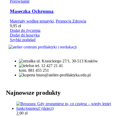
Porównanie
Maseczka Ochronna
Materiały według tematyki
,
Promocja Zdrowia
9,95
zł
Dodaj do życzenia
Dodaj do koszyka
Szybki podgląd
ul. Krasickiego 27/1, 30-513 Kraków
tel. 12 427 21 41
kom. 881 455 251
biuro@atelier-profilaktyka.edu.pl
Najnowsze produkty
2,00
zł