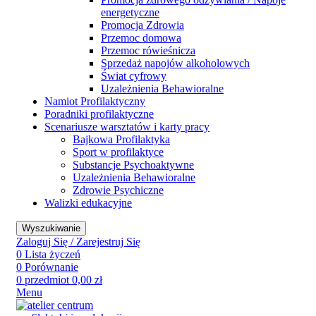
energetyczne
Promocja Zdrowia
Przemoc domowa
Przemoc rówieśnicza
Sprzedaż napojów alkoholowych
Świat cyfrowy
Uzależnienia Behawioralne
Namiot Profilaktyczny
Poradniki profilaktyczne
Scenariusze warsztatów i karty pracy
Bajkowa Profilaktyka
Sport w profilaktyce
Substancje Psychoaktywne
Uzależnienia Behawioralne
Zdrowie Psychiczne
Walizki edukacyjne
Wyszukiwanie
Zaloguj Się / Zarejestruj Się
0
Lista życzeń
0
Porównanie
0
przedmiot
0,00
zł
Menu