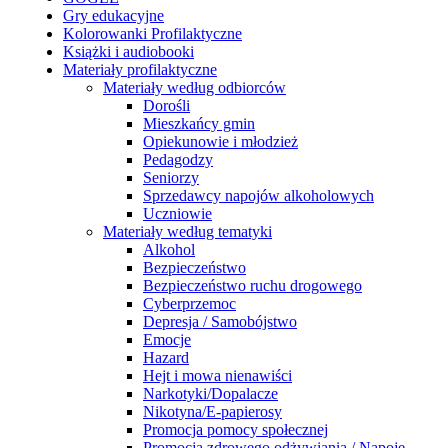
Gry edukacyjne
Kolorowanki Profilaktyczne
Książki i audiobooki
Materiały profilaktyczne
Materiały według odbiorców
Dorośli
Mieszkańcy gmin
Opiekunowie i młodzież
Pedagodzy
Seniorzy
Sprzedawcy napojów alkoholowych
Uczniowie
Materiały według tematyki
Alkohol
Bezpieczeństwo
Bezpieczeństwo ruchu drogowego
Cyberprzemoc
Depresja / Samobójstwo
Emocje
Hazard
Hejt i mowa nienawiści
Narkotyki/Dopalacze
Nikotyna/E-papierosy
Promocja pomocy społecznej
Promocja zdrowego odżywiania / Napoje