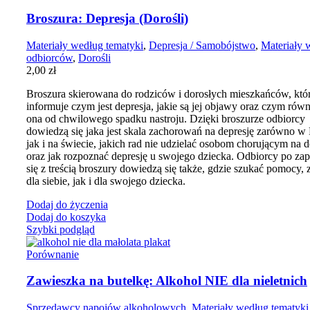
Broszura: Depresja (Dorośli)
Materiały według tematyki
,
Depresja / Samobójstwo
,
Materiały 
odbiorców
,
Dorośli
2,00
zł
Broszura skierowana do rodziców i dorosłych mieszkańców, któ
informuje czym jest depresja, jakie są jej objawy oraz czym równ
ona od chwilowego spadku nastroju. Dzięki broszurze odbiorcy
dowiedzą się jaka jest skala zachorowań na depresję zarówno w 
jak i na świecie, jakich rad nie udzielać osobom chorującym na d
oraz jak rozpoznać depresję u swojego dziecka. Odbiorcy po za
się z treścią broszury dowiedzą się także, gdzie szukać pomocy,
dla siebie, jak i dla swojego dziecka.
Dodaj do życzenia
Dodaj do koszyka
Szybki podgląd
Porównanie
Zawieszka na butelkę: Alkohol NIE dla nieletnich
Sprzedawcy napojów alkoholowych
,
Materiały według tematyki