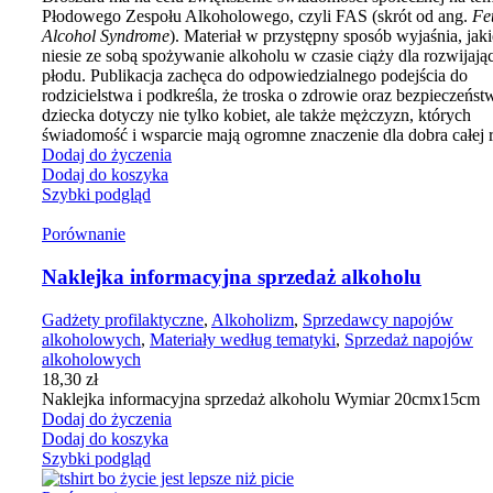
Płodowego Zespołu Alkoholowego, czyli FAS (skrót od ang.
Fe
Alcohol Syndrome
). Materiał w przystępny sposób wyjaśnia, jaki
niesie ze sobą spożywanie alkoholu w czasie ciąży dla rozwijają
płodu. Publikacja zachęca do odpowiedzialnego podejścia do
rodzicielstwa i podkreśla, że troska o zdrowie oraz bezpieczeńst
dziecka dotyczy nie tylko kobiet, ale także mężczyzn, których
świadomość i wsparcie mają ogromne znaczenie dla dobra całej 
Dodaj do życzenia
Dodaj do koszyka
Szybki podgląd
Porównanie
Naklejka informacyjna sprzedaż alkoholu
Gadżety profilaktyczne
,
Alkoholizm
,
Sprzedawcy napojów
alkoholowych
,
Materiały według tematyki
,
Sprzedaż napojów
alkoholowych
18,30
zł
Naklejka informacyjna sprzedaż alkoholu Wymiar 20cmx15cm
Dodaj do życzenia
Dodaj do koszyka
Szybki podgląd