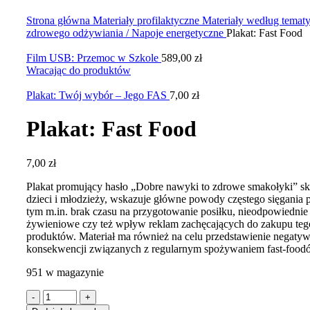
Kliknij, aby powiększyć zdjęcie
Strona główna
Materiały profilaktyczne
Materiały według temat
zdrowego odżywiania / Napoje energetyczne
Plakat: Fast Food
Film USB: Przemoc w Szkole
589,00
zł
Wracając do produktów
Plakat: Twój wybór – Jego FAS
7,00
zł
Plakat: Fast Food
7,00
zł
Plakat promujący hasło „Dobre nawyki to zdrowe smakołyki” s
dzieci i młodzieży, wskazuje główne powody częstego sięgania p
tym m.in. brak czasu na przygotowanie posiłku, nieodpowiedni
żywieniowe czy też wpływ reklam zachęcających do zakupu teg
produktów. Materiał ma również na celu przedstawienie negaty
konsekwencji związanych z regularnym spożywaniem fast-food
951 w magazynie