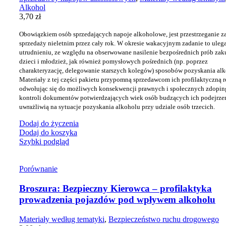
Alkohol
3,70
zł
Obowiązkiem osób sprzedających napoje alkoholowe, jest przestrzeganie z
sprzedaży nieletnim przez cały rok. W okresie wakacyjnym zadanie to uleg
utrudnieniu, ze względu na obserwowane nasilenie bezpośrednich prób zak
dzieci i młodzież, jak również pomysłowych pośrednich (np. poprzez
charakteryzację, delegowanie starszych kolegów) sposobów pozyskania alk
Materiały z tej części pakietu przypomną sprzedawcom ich profilaktyczną r
odwołując się do możliwych konsekwencji prawnych i społecznych zdopin
kontroli dokumentów potwierdzających wiek osób budzących ich podejrzen
uwrażliwią na sytuacje pozyskania alkoholu przy udziale osób trzecich.
Dodaj do życzenia
Dodaj do koszyka
Szybki podgląd
Porównanie
Broszura: Bezpieczny Kierowca – profilaktyka
prowadzenia pojazdów pod wpływem alkoholu
Materiały według tematyki
,
Bezpieczeństwo ruchu drogowego