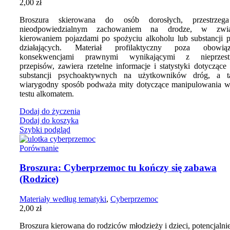
2,00
zł
Broszura skierowana do osób dorosłych, przestrzeg
nieodpowiedzialnym zachowaniem na drodze, w zwi
kierowaniem pojazdami po spożyciu alkoholu lub substancji 
działających. Materiał profilaktyczny poza obowiąz
konsekwencjami prawnymi wynikającymi z nieprzestr
przepisów, zawiera rzetelne informacje i statystyki dotycząc
substancji psychoaktywnych na użytkowników dróg, a 
wiarygodny sposób podważa mity dotyczące manipulowania 
testu alkomatem.
Dodaj do życzenia
Dodaj do koszyka
Szybki podgląd
Porównanie
Broszura: Cyberprzemoc tu kończy się zabawa
(Rodzice)
Materiały według tematyki
,
Cyberprzemoc
2,00
zł
Broszura kierowana do rodziców młodzieży i dzieci, potencjalni