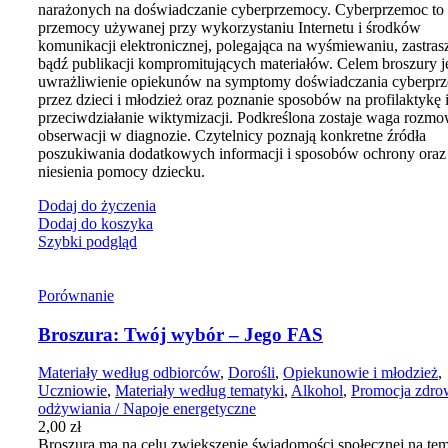
narażonych na doświadczanie cyberprzemocy. Cyberprzemoc to 
przemocy używanej przy wykorzystaniu Internetu i środków
komunikacji elektronicznej, polegająca na wyśmiewaniu, zastras
bądź publikacji kompromitujących materiałów. Celem broszury j
uwrażliwienie opiekunów na symptomy doświadczania cyberpr
przez dzieci i młodzież oraz poznanie sposobów na profilaktykę 
przeciwdziałanie wiktymizacji. Podkreślona zostaje waga rozmo
obserwacji w diagnozie. Czytelnicy poznają konkretne źródła
poszukiwania dodatkowych informacji i sposobów ochrony oraz
niesienia pomocy dziecku.
Dodaj do życzenia
Dodaj do koszyka
Szybki podgląd
Porównanie
Broszura: Twój wybór – Jego FAS
Materiały według odbiorców
,
Dorośli
,
Opiekunowie i młodzież
,
Uczniowie
,
Materiały według tematyki
,
Alkohol
,
Promocja zdr
odżywiania / Napoje energetyczne
2,00
zł
Broszura ma na celu zwiększenie świadomości społecznej na tem