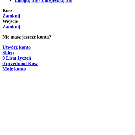
Zaloguj Się / Zarejestruj Się
Kosz
Zamknij
Wejście
Zamknij
Nie masz jeszcze konta?
Utwórz konto
Sklep
0
Lista życzeń
0
przedmiot
Kosz
Moje konto