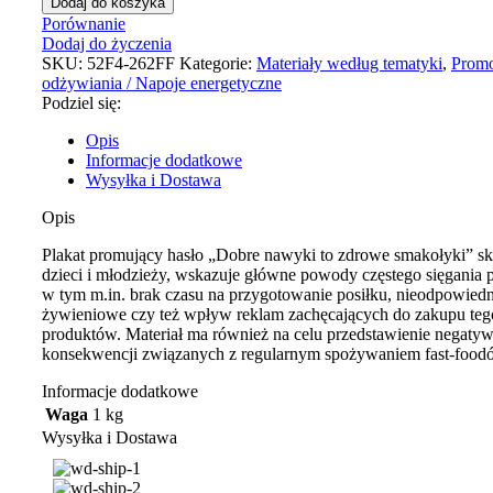
Dodaj do koszyka
Porównanie
Dodaj do życzenia
SKU:
52F4-262FF
Kategorie:
Materiały według tematyki
,
Promo
odżywiania / Napoje energetyczne
Podziel się:
Opis
Informacje dodatkowe
Wysyłka i Dostawa
Opis
Plakat promujący hasło „Dobre nawyki to zdrowe smakołyki” s
dzieci i młodzieży, wskazuje główne powody częstego sięgania p
w tym m.in. brak czasu na przygotowanie posiłku, nieodpowied
żywieniowe czy też wpływ reklam zachęcających do zakupu teg
produktów. Materiał ma również na celu przedstawienie negaty
konsekwencji związanych z regularnym spożywaniem fast-food
Informacje dodatkowe
Waga
1 kg
Wysyłka i Dostawa