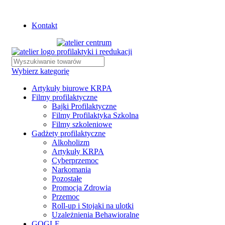
Istnieje możliwość zamówienia gadżetów z własnym logo
Kontakt
Wybierz kategorię
Artykuły biurowe KRPA
Filmy profilaktyczne
Bajki Profilaktyczne
Filmy Profilaktyka Szkolna
Filmy szkoleniowe
Gadżety profilaktyczne
Alkoholizm
Artykuły KRPA
Cyberprzemoc
Narkomania
Pozostałe
Promocja Zdrowia
Przemoc
Roll-up i Stojaki na ulotki
Uzależnienia Behawioralne
GOGLE