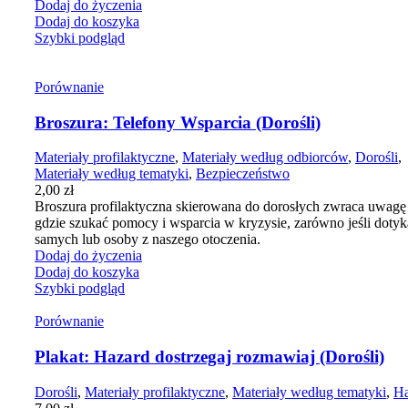
Dodaj do życzenia
Dodaj do koszyka
Szybki podgląd
Porównanie
Broszura: Telefony Wsparcia (Dorośli)
Materiały profilaktyczne
,
Materiały według odbiorców
,
Dorośli
,
Materiały według tematyki
,
Bezpieczeństwo
2,00
zł
Broszura profilaktyczna skierowana do dorosłych zwraca uwagę 
gdzie szukać pomocy i wsparcia w kryzysie, zarówno jeśli dotyk
samych lub osoby z naszego otoczenia.
Dodaj do życzenia
Dodaj do koszyka
Szybki podgląd
Porównanie
Plakat: Hazard dostrzegaj rozmawiaj (Dorośli)
Dorośli
,
Materiały profilaktyczne
,
Materiały według tematyki
,
Ha