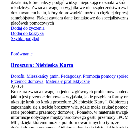
działania, które należy podjąć widząc niepokojące oznaki wśród d
młodzieży. Zwraca uwagę na wyjątkowe niebezpieczeństwo zwi
doznawaniem hejtu, który doprowadzić może do ciężkiej depresji
samobójstwa. Plakat zawiera dane kontaktowe do specjalistyczn
placówek pomocowych
Dodaj do życzenia
Dodaj do koszyka
Szybki podgląd
Porównanie
Broszura: Niebieska Karta
Dorośli
,
Mieszkańcy gmin
,
Pedagodzy
,
Promocja pomocy społec
Przemoc domowa
,
Materiały profilaktyczne
2,00
zł
Broszura zwraca uwagę na jeden z głównych problemów społec
jakim jest przemoc domowa – wyjaśnia, jakie przybiera formy or
ukazuje krok po kroku procedurę „Niebieskie Karty”. Odbiorca 
zapoznaniu się z treścią broszury wie, gdzie może szukać pomo
razie problemu przemocy domowej. Ponadto, w materiale uwzgl
informacje dotyczące międzynarodowego gestu przemocy „P
MI”, dzięki któremu można poinformować innych o tym, że
doświadczamy przemocy. Odbiorca dowie się także, jakie kroki