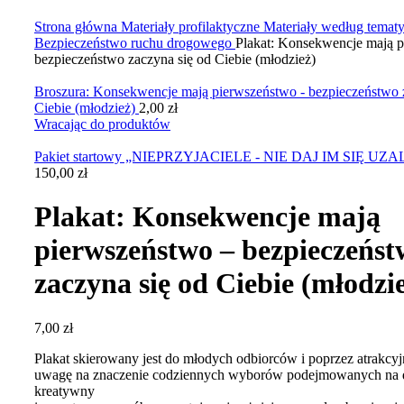
Kliknij, aby powiększyć zdjęcie
Strona główna
Materiały profilaktyczne
Materiały według tematy
Bezpieczeństwo ruchu drogowego
Plakat: Konsekwencje mają 
bezpieczeństwo zaczyna się od Ciebie (młodzież)
Broszura: Konsekwencje mają pierwszeństwo - bezpieczeństwo 
Ciebie (młodzież)
2,00
zł
Wracając do produktów
Pakiet startowy „NIEPRZYJACIELE - NIE DAJ IM SIĘ UZ
150,00
zł
Plakat: Konsekwencje mają
pierwszeństwo – bezpieczeńst
zaczyna się od Ciebie (młodzi
7,00
zł
Plakat skierowany jest do młodych odbiorców i poprzez atrakcyj
uwagę na znaczenie codziennych wyborów podejmowanych na 
kreatywny