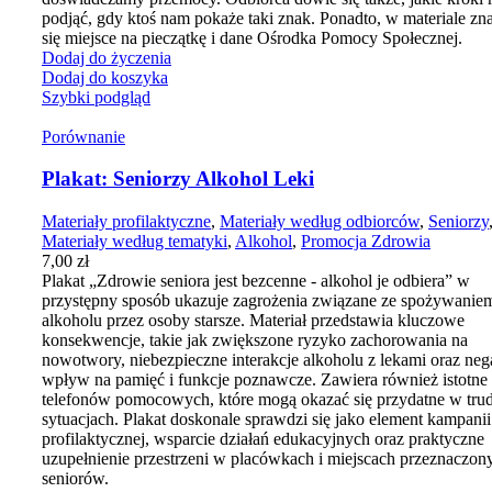
podjąć, gdy ktoś nam pokaże taki znak. Ponadto, w materiale zn
się miejsce na pieczątkę i dane Ośrodka Pomocy Społecznej.
Dodaj do życzenia
Dodaj do koszyka
Szybki podgląd
Porównanie
Plakat: Seniorzy Alkohol Leki
Materiały profilaktyczne
,
Materiały według odbiorców
,
Seniorzy
Materiały według tematyki
,
Alkohol
,
Promocja Zdrowia
7,00
zł
Plakat „Zdrowie seniora jest bezcenne - alkohol je odbiera” w
przystępny sposób ukazuje zagrożenia związane ze spożywanie
alkoholu przez osoby starsze. Materiał przedstawia kluczowe
konsekwencje, takie jak zwiększone ryzyko zachorowania na
nowotwory, niebezpieczne interakcje alkoholu z lekami oraz ne
wpływ na pamięć i funkcje poznawcze. Zawiera również istotn
telefonów pomocowych, które mogą okazać się przydatne w tru
sytuacjach. Plakat doskonale sprawdzi się jako element kampanii
profilaktycznej, wsparcie działań edukacyjnych oraz praktyczne
uzupełnienie przestrzeni w placówkach i miejscach przeznaczon
seniorów.