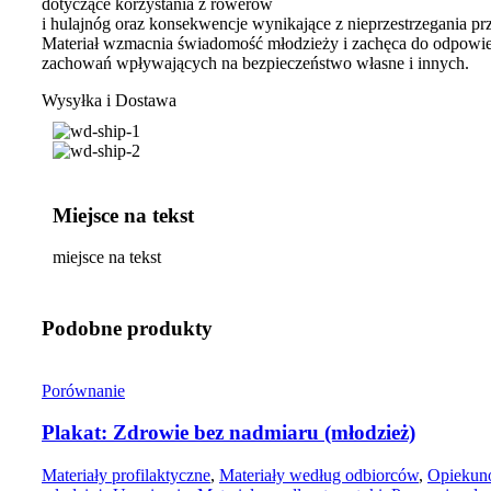
dotyczące korzystania z rowerów
i hulajnóg oraz konsekwencje wynikające z nieprzestrzegania pr
Materiał wzmacnia świadomość młodzieży i zachęca do odpowi
zachowań wpływających na bezpieczeństwo własne i innych.
Wysyłka i Dostawa
Miejsce na tekst
miejsce na tekst
Podobne produkty
Porównanie
Plakat: Zdrowie bez nadmiaru (młodzież)
Materiały profilaktyczne
,
Materiały według odbiorców
,
Opiekuno