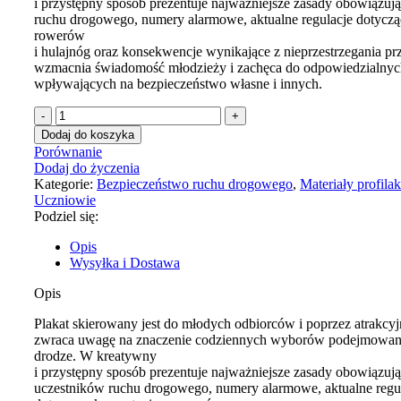
i przystępny sposób prezentuje najważniejsze zasady obowiązuj
ruchu drogowego, numery alarmowe, aktualne regulacje dotycząc
rowerów
i hulajnóg oraz konsekwencje wynikające z nieprzestrzegania pr
wzmacnia świadomość młodzieży i zachęca do odpowiedzialny
wpływających na bezpieczeństwo własne i innych.
Dodaj do koszyka
Porównanie
Dodaj do życzenia
Kategorie:
Bezpieczeństwo ruchu drogowego
,
Materiały profila
Uczniowie
Podziel się:
Opis
Wysyłka i Dostawa
Opis
Plakat skierowany jest do młodych odbiorców i poprzez atrakcyj
zwraca uwagę na znaczenie codziennych wyborów podejmowan
drodze. W kreatywny
i przystępny sposób prezentuje najważniejsze zasady obowiązuj
uczestników ruchu drogowego, numery alarmowe, aktualne regu