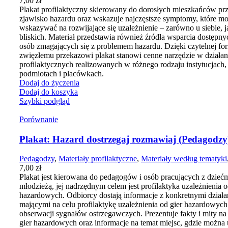
7,00
zł
Plakat profilaktyczny skierowany do dorosłych mieszkańców prz
zjawisko hazardu oraz wskazuje najczęstsze symptomy, które m
wskazywać na rozwijające się uzależnienie – zarówno u siebie, ja
bliskich. Materiał przedstawia również źródła wsparcia dostępny
osób zmagających się z problemem hazardu. Dzięki czytelnej for
zwięzłemu przekazowi plakat stanowi cenne narzędzie w działan
profilaktycznych realizowanych w różnego rodzaju instytucjach,
podmiotach i placówkach.
Dodaj do życzenia
Dodaj do koszyka
Szybki podgląd
Porównanie
Plakat: Hazard dostrzegaj rozmawiaj (Pedagodzy
Pedagodzy
,
Materiały profilaktyczne
,
Materiały według tematyki
7,00
zł
Plakat jest kierowana do pedagogów i osób pracujących z dziećm
młodzieżą, jej nadrzędnym celem jest profilaktyka uzależnienia o
hazardowych. Odbiorcy dostają informacje z konkretnymi działa
mającymi na celu profilaktykę uzależnienia od gier hazardowych
obserwacji sygnałów ostrzegawczych. Prezentuje fakty i mity na
gier hazardowych oraz informacje na temat miejsc, gdzie można