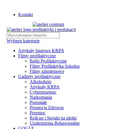
Istnieje możliwość zamówienia gadżetów z własnym logo
Kontakt
Wybierz kategorię
Artykuły biurowe KRPA
Filmy profilaktyczne
Bajki Profilaktyczne
Filmy Profilaktyka Szkolna
Filmy szkoleniowe
Gadżety profilaktyczne
Alkoholizm
Artykuły KRPA
Cyberprzemoc
Narkomania
Pozostałe
Promocja Zdrowia
Przemoc
Roll-up i Stojaki na ulotki
Uzależnienia Behawioralne
GOGLE