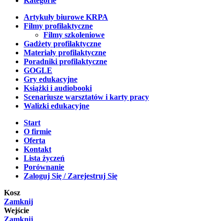
Kategorie
Artykuły biurowe KRPA
Filmy profilaktyczne
Filmy szkoleniowe
Gadżety profilaktyczne
Materiały profilaktyczne
Poradniki profilaktyczne
GOGLE
Gry edukacyjne
Książki i audiobooki
Scenariusze warsztatów i karty pracy
Walizki edukacyjne
Start
O firmie
Oferta
Kontakt
Lista życzeń
Porównanie
Zaloguj Się / Zarejestruj Się
Kosz
Zamknij
Wejście
Zamknij