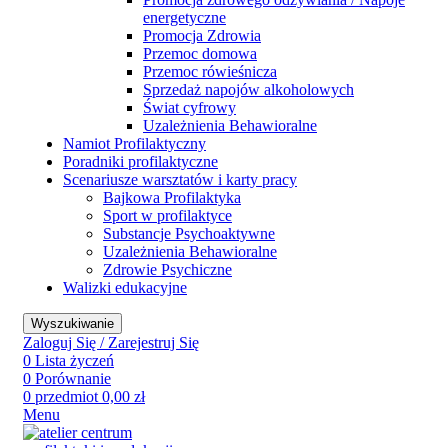
energetyczne
Promocja Zdrowia
Przemoc domowa
Przemoc rówieśnicza
Sprzedaż napojów alkoholowych
Świat cyfrowy
Uzależnienia Behawioralne
Namiot Profilaktyczny
Poradniki profilaktyczne
Scenariusze warsztatów i karty pracy
Bajkowa Profilaktyka
Sport w profilaktyce
Substancje Psychoaktywne
Uzależnienia Behawioralne
Zdrowie Psychiczne
Walizki edukacyjne
Wyszukiwanie
Zaloguj Się / Zarejestruj Się
0
Lista życzeń
0
Porównanie
0
przedmiot
0,00
zł
Menu