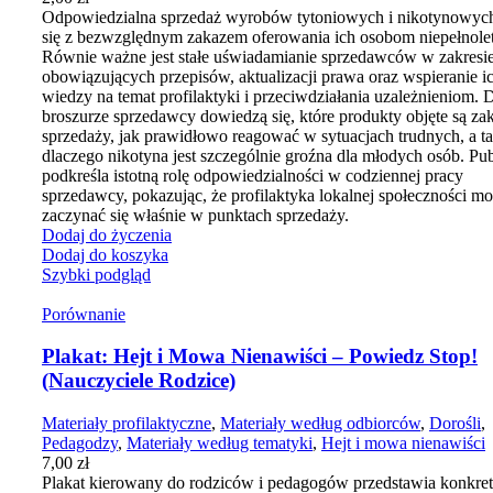
Odpowiedzialna sprzedaż wyrobów tytoniowych i nikotynowyc
się z bezwzględnym zakazem oferowania ich osobom niepełnole
Równie ważne jest stałe uświadamianie sprzedawców w zakresi
obowiązujących przepisów, aktualizacji prawa oraz wspieranie i
wiedzy na temat profilaktyki i przeciwdziałania uzależnieniom. 
broszurze sprzedawcy dowiedzą się, które produkty objęte są z
sprzedaży, jak prawidłowo reagować w sytuacjach trudnych, a t
dlaczego nikotyna jest szczególnie groźna dla młodych osób. Pub
podkreśla istotną rolę odpowiedzialności w codziennej pracy
sprzedawcy, pokazując, że profilaktyka lokalnej społeczności m
zaczynać się właśnie w punktach sprzedaży.
Dodaj do życzenia
Dodaj do koszyka
Szybki podgląd
Porównanie
Plakat: Hejt i Mowa Nienawiści – Powiedz Stop!
(Nauczyciele Rodzice)
Materiały profilaktyczne
,
Materiały według odbiorców
,
Dorośli
,
Pedagodzy
,
Materiały według tematyki
,
Hejt i mowa nienawiści
7,00
zł
Plakat kierowany do rodziców i pedagogów przedstawia konkre