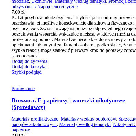
młodzież
,
Uczniowie
,
Materiały według tematyki
,
Promocja zdr
odżywiania / Napoje energetyczne
7,00
zł
Plakat przybliża młodzieży temat otyłości jako choroby przewlek
przedstawia jej możliwe konsekwencje dla zdrowia fizycznego i
psychicznego. Zwraca uwagę na potrzebę odpowiedniego reago
poszukiwania wsparcia, wskazując miejsca, w których można u
profesjonalną pomoc. Materiał zachęca także do rozmowy z rodz
opiekunami lub innymi zaufanymi osobami, podkreślając, że wie
szybka reakcja mogą stanowić pierwszy krok do poprawy zdrowi
samopoczucia.
Dodaj do życzenia
Dodaj do koszyka
Szybki podgląd
Porównanie
Broszura: E-papierosy i woreczki nikotynowe
(Sprzedawcy)
Materiały profilaktyczne
,
Materiały według odbiorców
,
Sprzeda
napojów alkoholowych
,
Materiały według tematyki
,
Nikotyna/E
papierosy
2,00
zł