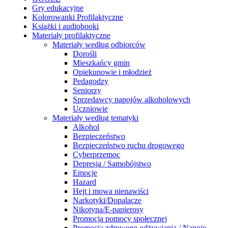
Gry edukacyjne
Kolorowanki Profilaktyczne
Książki i audiobooki
Materiały profilaktyczne
Materiały według odbiorców
Dorośli
Mieszkańcy gmin
Opiekunowie i młodzież
Pedagodzy
Seniorzy
Sprzedawcy napojów alkoholowych
Uczniowie
Materiały według tematyki
Alkohol
Bezpieczeństwo
Bezpieczeństwo ruchu drogowego
Cyberprzemoc
Depresja / Samobójstwo
Emocje
Hazard
Hejt i mowa nienawiści
Narkotyki/Dopalacze
Nikotyna/E-papierosy
Promocja pomocy społecznej
Promocja zdrowego odżywiania / Napoje