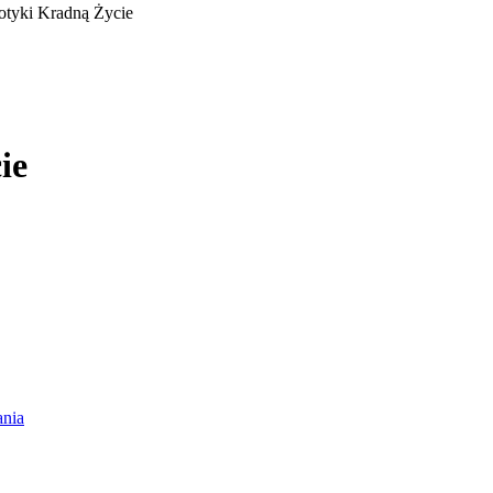
tyki Kradną Życie
ie
nia