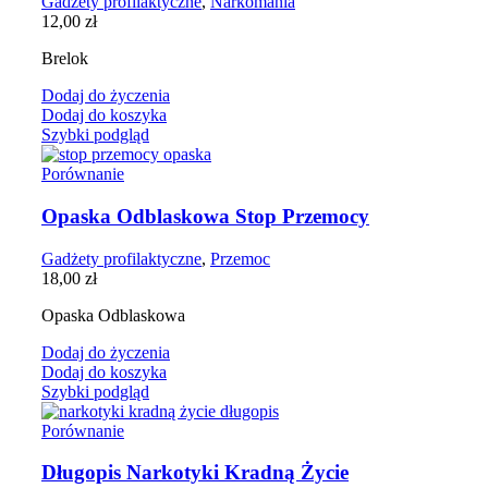
Gadżety profilaktyczne
,
Narkomania
12,00
zł
Brelok
Dodaj do życzenia
Dodaj do koszyka
Szybki podgląd
Porównanie
Opaska Odblaskowa Stop Przemocy
Gadżety profilaktyczne
,
Przemoc
18,00
zł
Opaska Odblaskowa
Dodaj do życzenia
Dodaj do koszyka
Szybki podgląd
Porównanie
Długopis Narkotyki Kradną Życie