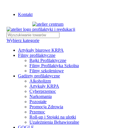
Istnieje możliwość zamówienia gadżetów z własnym logo
Kontakt
Wybierz kategorię
Artykuły biurowe KRPA
Filmy profilaktyczne
Bajki Profilaktyczne
Filmy Profilaktyka Szkolna
Filmy szkoleniowe
Gadżety profilaktyczne
Alkoholizm
Artykuły KRPA
Cyberprzemoc
Narkomania
Pozostałe
Promocja Zdrowia
Przemoc
Roll-up i Stojaki na ulotki
Uzależnienia Behawioralne
GOGLE