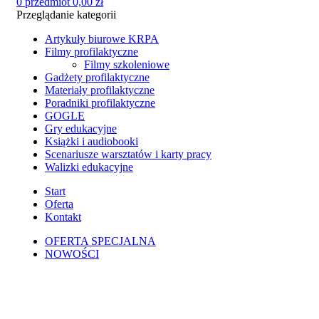
0
przedmiot
0,00
zł
Przeglądanie kategorii
Artykuły biurowe KRPA
Filmy profilaktyczne
Filmy szkoleniowe
Gadżety profilaktyczne
Materiały profilaktyczne
Poradniki profilaktyczne
GOGLE
Gry edukacyjne
Książki i audiobooki
Scenariusze warsztatów i karty pracy
Walizki edukacyjne
Start
Oferta
Kontakt
OFERTA SPECJALNA
NOWOŚCI
Kliknij, aby powiększyć zdjęcie