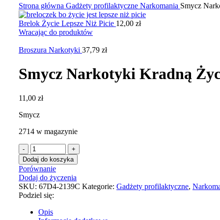
Strona główna
Gadżety profilaktyczne
Narkomania
Smycz Narko
Brelok Życie Lepsze Niż Picie
12,00
zł
Wracając do produktów
Broszura Narkotyki
37,79
zł
Smycz Narkotyki Kradną Życ
11,00
zł
Smycz
2714 w magazynie
Dodaj do koszyka
Porównanie
Dodaj do życzenia
SKU:
67D4-2139C
Kategorie:
Gadżety profilaktyczne
,
Narkoma
Podziel się:
Opis