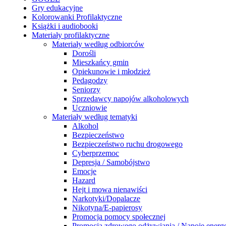
Gry edukacyjne
Kolorowanki Profilaktyczne
Książki i audiobooki
Materiały profilaktyczne
Materiały według odbiorców
Dorośli
Mieszkańcy gmin
Opiekunowie i młodzież
Pedagodzy
Seniorzy
Sprzedawcy napojów alkoholowych
Uczniowie
Materiały według tematyki
Alkohol
Bezpieczeństwo
Bezpieczeństwo ruchu drogowego
Cyberprzemoc
Depresja / Samobójstwo
Emocje
Hazard
Hejt i mowa nienawiści
Narkotyki/Dopalacze
Nikotyna/E-papierosy
Promocja pomocy społecznej
Promocja zdrowego odżywiania / Napoje energ