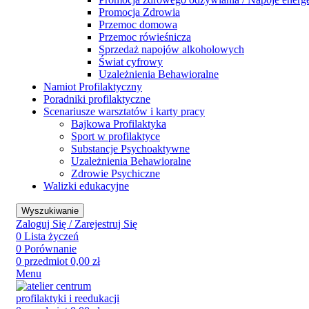
Promocja Zdrowia
Przemoc domowa
Przemoc rówieśnicza
Sprzedaż napojów alkoholowych
Świat cyfrowy
Uzależnienia Behawioralne
Namiot Profilaktyczny
Poradniki profilaktyczne
Scenariusze warsztatów i karty pracy
Bajkowa Profilaktyka
Sport w profilaktyce
Substancje Psychoaktywne
Uzależnienia Behawioralne
Zdrowie Psychiczne
Walizki edukacyjne
Wyszukiwanie
Zaloguj Się / Zarejestruj Się
0
Lista życzeń
0
Porównanie
0
przedmiot
0,00
zł
Menu