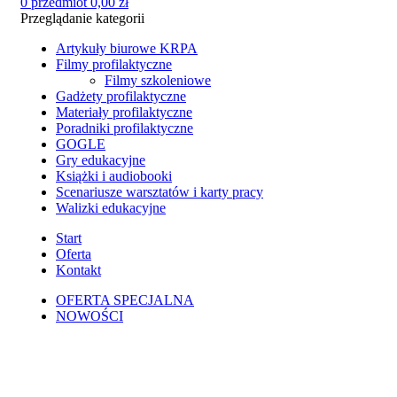
0
przedmiot
0,00
zł
Przeglądanie kategorii
Artykuły biurowe KRPA
Filmy profilaktyczne
Filmy szkoleniowe
Gadżety profilaktyczne
Materiały profilaktyczne
Poradniki profilaktyczne
GOGLE
Gry edukacyjne
Książki i audiobooki
Scenariusze warsztatów i karty pracy
Walizki edukacyjne
Start
Oferta
Kontakt
OFERTA SPECJALNA
NOWOŚCI
Kliknij, aby powiększyć zdjęcie