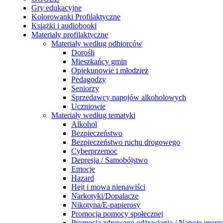
Gry edukacyjne
Kolorowanki Profilaktyczne
Książki i audiobooki
Materiały profilaktyczne
Materiały według odbiorców
Dorośli
Mieszkańcy gmin
Opiekunowie i młodzież
Pedagodzy
Seniorzy
Sprzedawcy napojów alkoholowych
Uczniowie
Materiały według tematyki
Alkohol
Bezpieczeństwo
Bezpieczeństwo ruchu drogowego
Cyberprzemoc
Depresja / Samobójstwo
Emocje
Hazard
Hejt i mowa nienawiści
Narkotyki/Dopalacze
Nikotyna/E-papierosy
Promocja pomocy społecznej
Promocja zdrowego odżywiania / Napoje energ