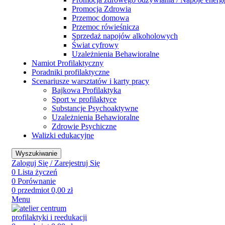
Promocja Zdrowia
Przemoc domowa
Przemoc rówieśnicza
Sprzedaż napojów alkoholowych
Świat cyfrowy
Uzależnienia Behawioralne
Namiot Profilaktyczny
Poradniki profilaktyczne
Scenariusze warsztatów i karty pracy
Bajkowa Profilaktyka
Sport w profilaktyce
Substancje Psychoaktywne
Uzależnienia Behawioralne
Zdrowie Psychiczne
Walizki edukacyjne
Wyszukiwanie
Zaloguj Się / Zarejestruj Się
0
Lista życzeń
0
Porównanie
0
przedmiot
0,00
zł
Menu