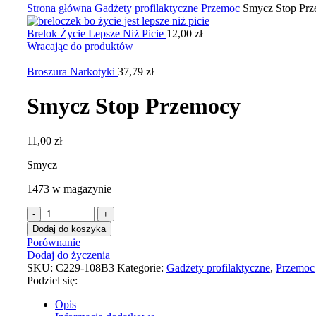
Strona główna
Gadżety profilaktyczne
Przemoc
Smycz Stop Pr
Brelok Życie Lepsze Niż Picie
12,00
zł
Wracając do produktów
Broszura Narkotyki
37,79
zł
Smycz Stop Przemocy
11,00
zł
Smycz
1473 w magazynie
Dodaj do koszyka
Porównanie
Dodaj do życzenia
SKU:
C229-108B3
Kategorie:
Gadżety profilaktyczne
,
Przemoc
Podziel się:
Opis