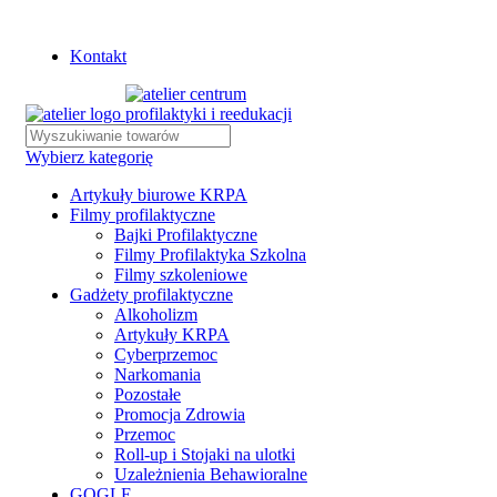
Istnieje możliwość zamówienia gadżetów z własnym logo
Kontakt
Wybierz kategorię
Artykuły biurowe KRPA
Filmy profilaktyczne
Bajki Profilaktyczne
Filmy Profilaktyka Szkolna
Filmy szkoleniowe
Gadżety profilaktyczne
Alkoholizm
Artykuły KRPA
Cyberprzemoc
Narkomania
Pozostałe
Promocja Zdrowia
Przemoc
Roll-up i Stojaki na ulotki
Uzależnienia Behawioralne
GOGLE