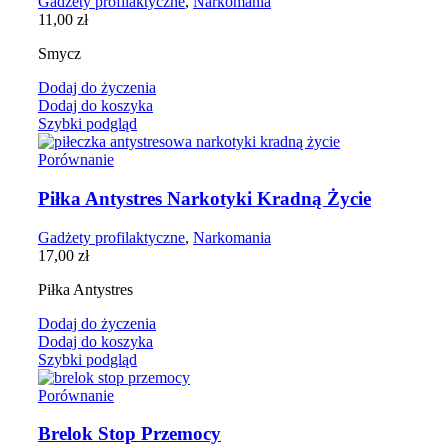
Gadżety profilaktyczne
,
Narkomania
11,00
zł
Smycz
Dodaj do życzenia
Dodaj do koszyka
Szybki podgląd
Porównanie
Piłka Antystres Narkotyki Kradną Życie
Gadżety profilaktyczne
,
Narkomania
17,00
zł
Piłka Antystres
Dodaj do życzenia
Dodaj do koszyka
Szybki podgląd
Porównanie
Brelok Stop Przemocy