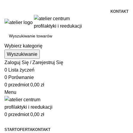
Istnieje możliwość zamówienia gadżetów z własnym logo
KONTAKT
Wybierz kategorię
Wyszukiwanie
Zaloguj Się / Zarejestruj Się
0
Lista życzeń
0
Porównanie
0
przedmiot
0,00
zł
Menu
0
przedmiot
0,00
zł
Przeglądanie kategorii
START
OFERTA
KONTAKT