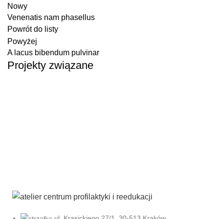
Nowy
Venenatis nam phasellus
Powrót do listy
Powyżej
A lacus bibendum pulvinar
Projekty związane
Kitchen
Suspendisse quam at vestibulum
ul. Krasickiego 27/1, 30-513 Kraków