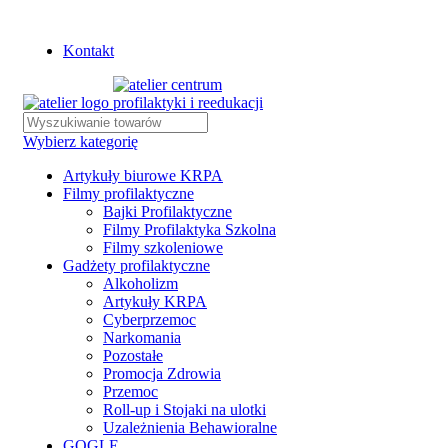
Istnieje możliwość zamówienia gadżetów z własnym logo
Kontakt
Wybierz kategorię
Artykuły biurowe KRPA
Filmy profilaktyczne
Bajki Profilaktyczne
Filmy Profilaktyka Szkolna
Filmy szkoleniowe
Gadżety profilaktyczne
Alkoholizm
Artykuły KRPA
Cyberprzemoc
Narkomania
Pozostałe
Promocja Zdrowia
Przemoc
Roll-up i Stojaki na ulotki
Uzależnienia Behawioralne
GOGLE