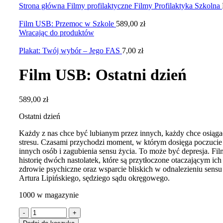
Strona główna
Filmy profilaktyczne
Filmy Profilaktyka Szkolna
Film USB: Przemoc w Szkole
589,00
zł
Wracając do produktów
Plakat: Twój wybór – Jego FAS
7,00
zł
Film USB: Ostatni dzień
589,00
zł
Ostatni dzień
Każdy z nas chce być lubianym przez innych, każdy chce osiąga
stresu. Czasami przychodzi moment, w którym dosięga poczucie 
innych osób i zagubienia sensu życia. To może być depresja. Fi
historię dwóch nastolatek, które są przytłoczone otaczającym ich
zdrowie psychiczne oraz wsparcie bliskich w odnalezieniu sensu
Artura Lipińskiego, sędziego sądu okręgowego.
1000 w magazynie