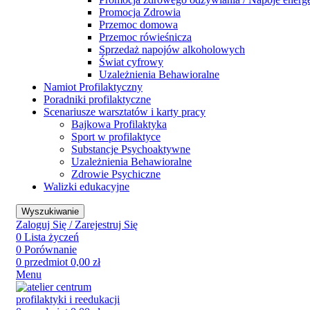
Promocja Zdrowia
Przemoc domowa
Przemoc rówieśnicza
Sprzedaż napojów alkoholowych
Świat cyfrowy
Uzależnienia Behawioralne
Namiot Profilaktyczny
Poradniki profilaktyczne
Scenariusze warsztatów i karty pracy
Bajkowa Profilaktyka
Sport w profilaktyce
Substancje Psychoaktywne
Uzależnienia Behawioralne
Zdrowie Psychiczne
Walizki edukacyjne
Wyszukiwanie
Zaloguj Się / Zarejestruj Się
0
Lista życzeń
0
Porównanie
0
przedmiot
0,00
zł
Menu