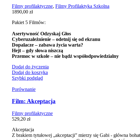
Filmy profilaktyczne
,
Filmy Profilaktyka Szkolna
1890,00
zł
Pakiet 5 Filmów:
Asertywność Odzyskaj Głos
Cyberuzależnienie – odetnij się od ekranu
Dopalacze – zabawa życia warta?
Hejt – gdy słowa niszczą
Przemoc w szkole – nie bądź współodpowiedzialny
Dodaj do życzenia
Dodaj do koszyka
Szybki podgląd
Porównanie
Film: Akceptacja
Filmy profilaktyczne
529,20
zł
Akceptacja
Z brakiem tytułowej „akceptacji” mierzy się Gabi - główna bo