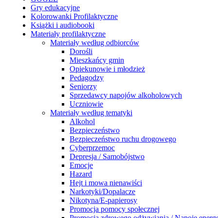
Gry edukacyjne
Kolorowanki Profilaktyczne
Książki i audiobooki
Materiały profilaktyczne
Materiały według odbiorców
Dorośli
Mieszkańcy gmin
Opiekunowie i młodzież
Pedagodzy
Seniorzy
Sprzedawcy napojów alkoholowych
Uczniowie
Materiały według tematyki
Alkohol
Bezpieczeństwo
Bezpieczeństwo ruchu drogowego
Cyberprzemoc
Depresja / Samobójstwo
Emocje
Hazard
Hejt i mowa nienawiści
Narkotyki/Dopalacze
Nikotyna/E-papierosy
Promocja pomocy społecznej
Promocja zdrowego odżywiania / Napoje energ