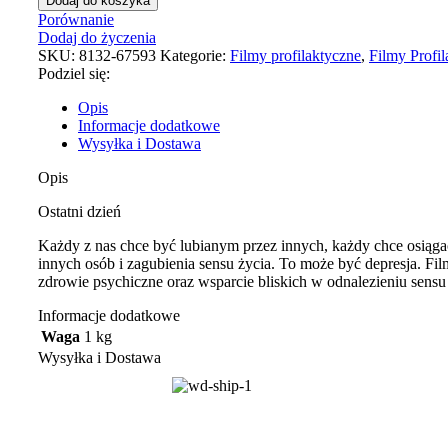
Dodaj do koszyka
Porównanie
Dodaj do życzenia
SKU:
8132-67593
Kategorie:
Filmy profilaktyczne
,
Filmy Profi
Podziel się:
Opis
Informacje dodatkowe
Wysyłka i Dostawa
Opis
Ostatni dzień
Każdy z nas chce być lubianym przez innych, każdy chce osiąga
innych osób i zagubienia sensu życia. To może być depresja. Fil
zdrowie psychiczne oraz wsparcie bliskich w odnalezieniu sensu
Informacje dodatkowe
Waga
1 kg
Wysyłka i Dostawa