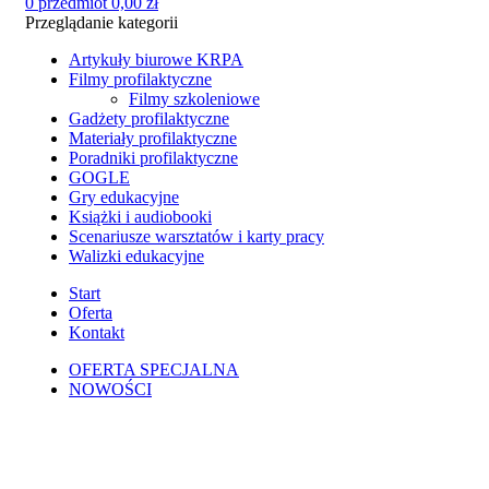
0
przedmiot
0,00
zł
Przeglądanie kategorii
Artykuły biurowe KRPA
Filmy profilaktyczne
Filmy szkoleniowe
Gadżety profilaktyczne
Materiały profilaktyczne
Poradniki profilaktyczne
GOGLE
Gry edukacyjne
Książki i audiobooki
Scenariusze warsztatów i karty pracy
Walizki edukacyjne
Start
Oferta
Kontakt
OFERTA SPECJALNA
NOWOŚCI
Kliknij, aby powiększyć zdjęcie