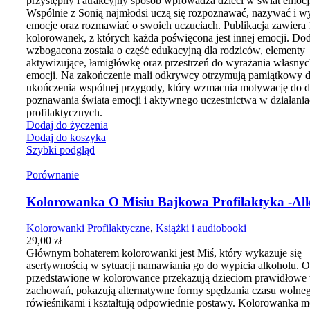
przystępny i atrakcyjny sposób wprowadza dzieci w świat emocj
Wspólnie z Sonią najmłodsi uczą się rozpoznawać, nazywać i w
emocje oraz rozmawiać o swoich uczuciach.
Publikacja zawiera
kolorowanek, z których każda poświęcona jest innej emocji. D
wzbogacona została o część edukacyjną
dla rodziców, elementy
aktywizujące, łamigłówkę oraz przestrzeń do wyrażania własny
emocji. Na zakończenie mali odkrywcy otrzymują pamiątkowy 
ukończenia wspólnej przygody
, który wzmacnia motywację do d
poznawania świata emocji i aktywnego uczestnictwa w działani
profilaktycznych.
Dodaj do życzenia
Dodaj do koszyka
Szybki podgląd
Porównanie
Kolorowanka O Misiu Bajkowa Profilaktyka -Al
Kolorowanki Profilaktyczne
,
Książki i audiobooki
29,00
zł
Głównym bohaterem kolorowanki jest Miś, który wykazuje się
asertywnością w sytuacji namawiania go do wypicia alkoholu. O
przedstawione w kolorowance przekazują dzieciom prawidłowe
zachowań, pokazują alternatywne formy spędzania czasu wolne
rówieśnikami i kształtują odpowiednie postawy. Kolorowanka 