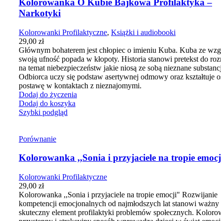
Kolorowanka O Kubie Bajkowa Profilaktyka –
Narkotyki
Kolorowanki Profilaktyczne
,
Książki i audiobooki
29,00
zł
Głównym bohaterem jest chłopiec o imieniu Kuba. Kuba ze wzg
swoją ufność popada w kłopoty. Historia stanowi pretekst do r
na temat niebezpieczeństw jakie niosą ze sobą nieznane substanc
Odbiorca uczy się podstaw asertywnej odmowy oraz kształtuje o
postawę w kontaktach z nieznajomymi.
Dodaj do życzenia
Dodaj do koszyka
Szybki podgląd
Porównanie
Kolorowanka ,,Sonia i przyjaciele na tropie emocj
Kolorowanki Profilaktyczne
29,00
zł
Kolorowanka ,,Sonia i przyjaciele na tropie emocji"
Rozwijanie
kompetencji emocjonalnych od najmłodszych lat stanowi ważny
skuteczny element profilaktyki problemów społecznych.
Koloro