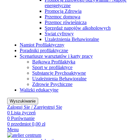
energetyczne
Promocja Zdrowia
Przemoc domowa
Przemoc rówieśnicza
Sprzedaż napojów alkoholowych
Świat cyfrowy
Uzależnienia Behawioralne
Namiot Profilaktyczny
Poradniki profilaktyczne
Scenariusze warsztatów i karty pracy
Bajkowa Profilaktyka
Sport w profilaktyce
Substancje Psychoaktywne
Uzależnienia Behawioralne
Zdrowie Psychiczne
Walizki edukacyjne
Wyszukiwanie
Zaloguj Się / Zarejestruj Się
0
Lista życzeń
0
Porównanie
0
przedmiot
0,00
zł
Menu