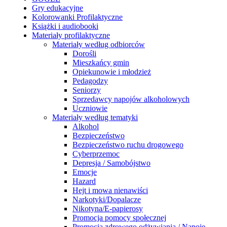
Gry edukacyjne
Kolorowanki Profilaktyczne
Książki i audiobooki
Materiały profilaktyczne
Materiały według odbiorców
Dorośli
Mieszkańcy gmin
Opiekunowie i młodzież
Pedagodzy
Seniorzy
Sprzedawcy napojów alkoholowych
Uczniowie
Materiały według tematyki
Alkohol
Bezpieczeństwo
Bezpieczeństwo ruchu drogowego
Cyberprzemoc
Depresja / Samobójstwo
Emocje
Hazard
Hejt i mowa nienawiści
Narkotyki/Dopalacze
Nikotyna/E-papierosy
Promocja pomocy społecznej
Promocja zdrowego odżywiania / Napoje