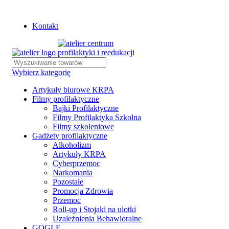
Istnieje możliwość zamówienia gadżetów z własnym logo
Kontakt
Wybierz kategorię
Artykuły biurowe KRPA
Filmy profilaktyczne
Bajki Profilaktyczne
Filmy Profilaktyka Szkolna
Filmy szkoleniowe
Gadżety profilaktyczne
Alkoholizm
Artykuły KRPA
Cyberprzemoc
Narkomania
Pozostałe
Promocja Zdrowia
Przemoc
Roll-up i Stojaki na ulotki
Uzależnienia Behawioralne
GOGLE