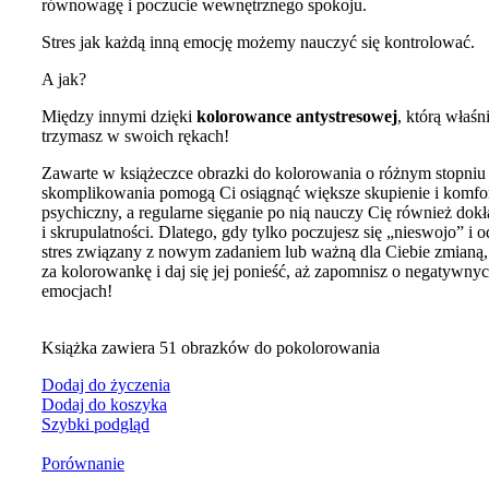
równowagę i poczucie wewnętrznego spokoju.
Stres jak każdą inną emocję możemy nauczyć się kontrolować.
A jak?
Między innymi dzięki
kolorowance antystresowej
, którą właśn
trzymasz w swoich rękach!
Zawarte w książeczce obrazki do kolorowania o różnym stopniu
skomplikowania pomogą Ci osiągnąć większe skupienie i komfo
psychiczny, a regularne sięganie po nią nauczy Cię również dok
i skrupulatności. Dlatego, gdy tylko poczujesz się „nieswojo” i 
stres związany z nowym zadaniem lub ważną dla Ciebie zmianą
za kolorowankę i daj się jej ponieść, aż zapomnisz o negatywny
emocjach!
Książka zawiera 51 obrazków do pokolorowania
Dodaj do życzenia
Dodaj do koszyka
Szybki podgląd
Porównanie