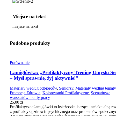
Miejsce na tekst
miejsce na tekst
Podobne produkty
Porównanie
Łamigłówka: „Profilaktyczny Trening Umysłu Se
– Myśl sprawnie, żyj aktywnie!”
Materiały według odbiorców
,
Seniorzy
,
Materiały według tematy
Promocja Zdrowia
,
Kolorowanki Profilaktyczne
,
Scenariusze
warsztatów i karty pracy
25,00
zł
Profilaktyczne łamigłówki to książeczka łącząca intelektualną r
z profilaktyką zdrowia psychicznego oraz problemów społeczny