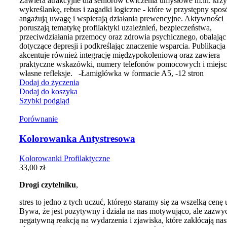
Zawiera atrakcyjne dla seniorów ćwiczenia umysłowe m.in. krz
wykreślankę, rebus i zagadki logiczne - które w przystępny spos
angażują uwagę i wspierają działania prewencyjne. Aktywności
poruszają tematykę profilaktyki uzależnień, bezpieczeństwa,
przeciwdziałania przemocy oraz zdrowia psychicznego, obalając
dotyczące depresji i podkreślając znaczenie wsparcia. Publikacja
akcentuje również integrację międzypokoleniową oraz zawiera
praktyczne wskazówki, numery telefonów pomocowych i miejsc
własne refleksje. -Łamigłówka w formacie A5, -12 stron
Dodaj do życzenia
Dodaj do koszyka
Szybki podgląd
Porównanie
Kolorowanka Antystresowa
Kolorowanki Profilaktyczne
33,00
zł
Drogi czytelniku
,
stres to jedno z tych uczuć, którego staramy się za wszelką cenę 
Bywa, że jest pozytywny i działa na nas motywująco, ale zazwyc
negatywną reakcją na wydarzenia i zjawiska, które zakłócają nas