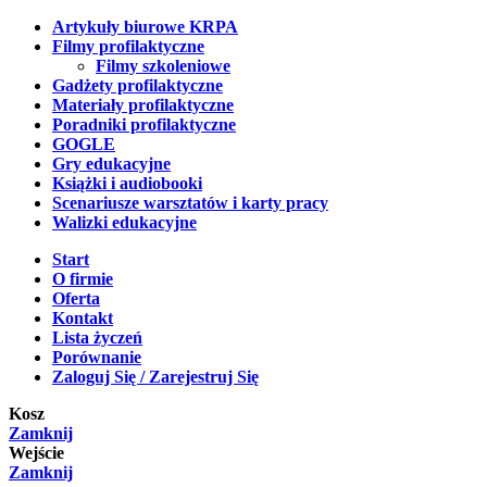
Artykuły biurowe KRPA
Filmy profilaktyczne
Filmy szkoleniowe
Gadżety profilaktyczne
Materiały profilaktyczne
Poradniki profilaktyczne
GOGLE
Gry edukacyjne
Książki i audiobooki
Scenariusze warsztatów i karty pracy
Walizki edukacyjne
Start
O firmie
Oferta
Kontakt
Lista życzeń
Porównanie
Zaloguj Się / Zarejestruj Się
Kosz
Zamknij
Wejście
Zamknij