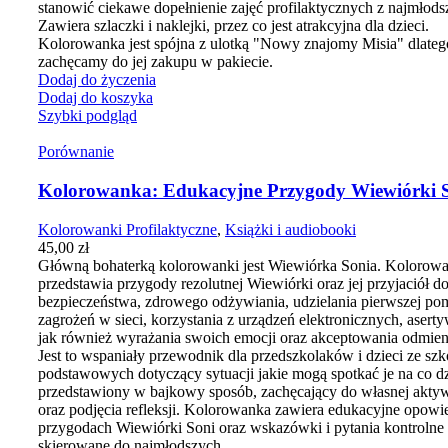
stanowić ciekawe dopełnienie zajęć profilaktycznych z najmłods
Zawiera szlaczki i naklejki, przez co jest atrakcyjna dla dzieci.
Kolorowanka jest spójna z ulotką "Nowy znajomy Misia" dlateg
zachęcamy do jej zakupu w pakiecie.
Dodaj do życzenia
Dodaj do koszyka
Szybki podgląd
Porównanie
Kolorowanka: Edukacyjne Przygody Wiewiórki 
Kolorowanki Profilaktyczne
,
Książki i audiobooki
45,00
zł
Główną bohaterką kolorowanki jest Wiewiórka Sonia. Kolorow
przedstawia przygody rezolutnej Wiewiórki oraz jej przyjaciół d
bezpieczeństwa, zdrowego odżywiania, udzielania pierwszej po
zagrożeń w sieci, korzystania z urządzeń elektronicznych, asert
jak również wyrażania swoich emocji oraz akceptowania odmien
Jest to wspaniały przewodnik dla przedszkolaków i dzieci ze szk
podstawowych dotyczący sytuacji jakie mogą spotkać je na co dz
przedstawiony w bajkowy sposób, zachęcający do własnej akty
oraz podjęcia refleksji. Kolorowanka zawiera edukacyjne opowie
przygodach Wiewiórki Soni oraz wskazówki i pytania kontrolne
skierowane do najmłodszych.