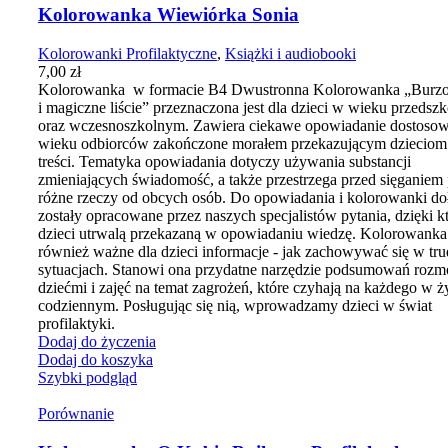
Kolorowanka Wiewiórka Sonia
Kolorowanki Profilaktyczne
,
Książki i audiobooki
7,00
zł
Kolorowanka w formacie B4 Dwustronna Kolorowanka „Burz
i magiczne liście” przeznaczona jest dla dzieci w wieku przedsz
oraz wczesnoszkolnym. Zawiera ciekawe opowiadanie dostoso
wieku odbiorców zakończone morałem przekazującym dziecio
treści. Tematyka opowiadania dotyczy używania substancji
zmieniających świadomość, a także przestrzega przed sięganiem
różne rzeczy od obcych osób. Do opowiadania i kolorowanki do
zostały opracowane przez naszych specjalistów pytania, dzięki 
dzieci utrwalą przekazaną w opowiadaniu wiedzę. Kolorowanka
również ważne dla dzieci informacje - jak zachowywać się w tr
sytuacjach. Stanowi ona przydatne narzędzie podsumowań roz
dziećmi i zajęć na temat zagrożeń, które czyhają na każdego w ż
codziennym. Posługując się nią, wprowadzamy dzieci w świat
profilaktyki.
Dodaj do życzenia
Dodaj do koszyka
Szybki podgląd
Porównanie