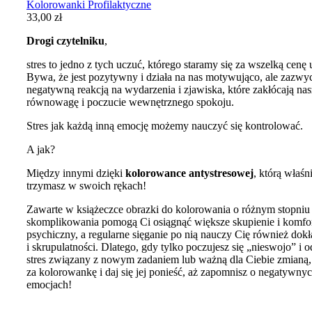
Kolorowanki Profilaktyczne
33,00
zł
Drogi czytelniku
,
stres to jedno z tych uczuć, którego staramy się za wszelką cenę 
Bywa, że jest pozytywny i działa na nas motywująco, ale zazwyc
negatywną reakcją na wydarzenia i zjawiska, które zakłócają nas
równowagę i poczucie wewnętrznego spokoju.
Stres jak każdą inną emocję możemy nauczyć się kontrolować.
A jak?
Między innymi dzięki
kolorowance antystresowej
, którą właśn
trzymasz w swoich rękach!
Zawarte w książeczce obrazki do kolorowania o różnym stopniu
skomplikowania pomogą Ci osiągnąć większe skupienie i komfo
psychiczny, a regularne sięganie po nią nauczy Cię również dok
i skrupulatności. Dlatego, gdy tylko poczujesz się „nieswojo” i 
stres związany z nowym zadaniem lub ważną dla Ciebie zmianą
za kolorowankę i daj się jej ponieść, aż zapomnisz o negatywny
emocjach!