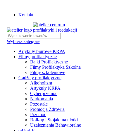
Istnieje możliwość zamówienia gadżetów z własnym logo
Kontakt
Wybierz kategorię
Artykuły biurowe KRPA
Filmy profilaktyczne
Bajki Profilaktyczne
Filmy Profilaktyka Szkolna
Filmy szkoleniowe
Gadżety profilaktyczne
Alkoholizm
Artykuły KRPA
Cyberprzemoc
Narkomania
Pozostałe
Promocja Zdrowia
Przemoc
Roll-up i Stojaki na ulotki
Uzależnienia Behawioralne
GOGLE