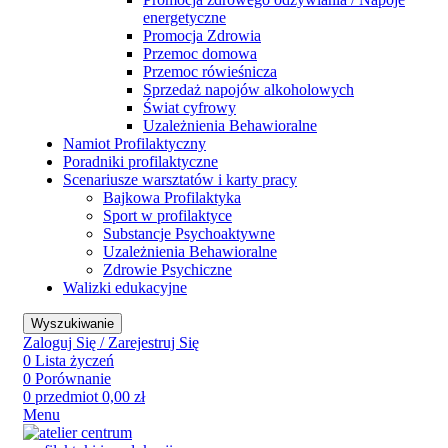
energetyczne
Promocja Zdrowia
Przemoc domowa
Przemoc rówieśnicza
Sprzedaż napojów alkoholowych
Świat cyfrowy
Uzależnienia Behawioralne
Namiot Profilaktyczny
Poradniki profilaktyczne
Scenariusze warsztatów i karty pracy
Bajkowa Profilaktyka
Sport w profilaktyce
Substancje Psychoaktywne
Uzależnienia Behawioralne
Zdrowie Psychiczne
Walizki edukacyjne
Wyszukiwanie
Zaloguj Się / Zarejestruj Się
0
Lista życzeń
0
Porównanie
0
przedmiot
0,00
zł
Menu