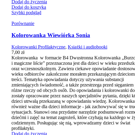
Dodaj do życzenia
Dodaj do koszyka
Szybki podgląd
Porównanie
Kolorowanka Wiewiórka Sonia
Kolorowanki Profilaktyczne
,
Książki i audiobooki
7,00
zł
Kolorowanka w formacie B4 Dwustronna Kolorowanka „Burz
i magiczne liście” przeznaczona jest dla dzieci w wieku przedsz
oraz wczesnoszkolnym. Zawiera ciekawe opowiadanie dostoso
wieku odbiorców zakończone morałem przekazującym dziecio
treści. Tematyka opowiadania dotyczy używania substancji
zmieniających świadomość, a także przestrzega przed sięganiem
różne rzeczy od obcych osób. Do opowiadania i kolorowanki do
zostały opracowane przez naszych specjalistów pytania, dzięki 
dzieci utrwalą przekazaną w opowiadaniu wiedzę. Kolorowanka
również ważne dla dzieci informacje - jak zachowywać się w tr
sytuacjach. Stanowi ona przydatne narzędzie podsumowań roz
dziećmi i zajęć na temat zagrożeń, które czyhają na każdego w ż
codziennym. Posługując się nią, wprowadzamy dzieci w świat
profilaktyki.
Dodaj do życzenia