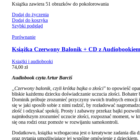
Książka zawiera 51 obrazków do pokolorowania
Dodaj do życzenia
Dodaj do koszyka
Szybki podgląd
Porównanie
Książka Czerwony Balonik + CD z Audiobookie
Książki i audiobooki
74,00
zł
Audiobook czyta Artur Barciś
,,Czerwony balonik, czyli krótka bajka o złości"
to opowieść opar
bliskie każdemu dziecku doświadczanie uczucia złości. Bohater b
Dominik próbuje zrozumieć przyczyny swoich trudnych emocji i
się w jaki sposób sobie z nimi radzić, by rozładować nagromadz
złość i odzyskać spokój. Prosty i zabawny przekaz bajki pozwoli
najmłodszym zrozumieć uczucie złości, rozpoznać moment, w k
się ona rodzi oraz pomoże w rozwijaniu samokontroli.
Dodatkowo, książka wzbogacona jest o kreatywne zadania dla d
oraz pytania umożliwiające jej wspólne omówienie z dzieckiem.