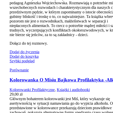
pedagog Agnieszka Wojciechowska. Rozmawiają o potrzebie mił
wszechobecnych rozwodach i charakterystycznym dla naszych 
przedziwnym pędzie, w którym zapominamy o istocie obecności
gubimy bliskość i troskę o to, co najważniejsze. Ta książka wbr
pozorom nie jest o rozwodnikach, małżeństwach w separacji i
niepłaconych alimentach. To rzecz o potrzebie mądrej miłości i s
trudnych, wyczerpujących konfliktach okołorozwodowych, w k
nie bierze się jeńców, za to są zakładnicy - dzieci.
Dołącz do tej rozmowy.
Dodaj do życzenia
Dodaj do koszyka
Szybki podgląd
Porównanie
Kolorowanka O Misiu Bajkowa Profilaktyka -Al
Kolorowanki Profilaktyczne
,
Książki i audiobooki
29,00
zł
Głównym bohaterem kolorowanki jest Miś, który wykazuje się
asertywnością w sytuacji namawiania go do wypicia alkoholu. O
przedstawione w kolorowance przekazują dzieciom prawidłowe
zachowań, pokazują alternatywne formy spędzania czasu wolne