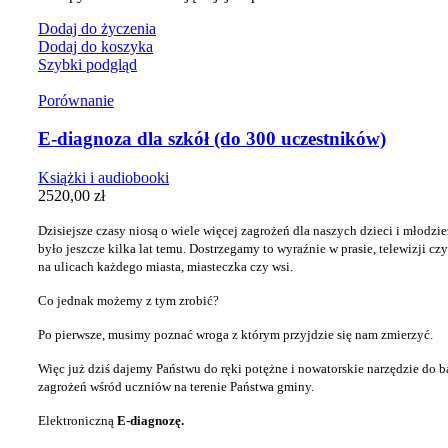
Dodaj do życzenia
Dodaj do koszyka
Szybki podgląd
Porównanie
E-diagnoza dla szkół (do 300 uczestników)
Książki i audiobooki
2520,00
zł
Dzisiejsze czasy niosą o wiele więcej zagrożeń dla naszych dzieci i młodzież
było jeszcze kilka lat temu. Dostrzegamy to wyraźnie w prasie, telewizji czy
na
ulicach każdego miasta, miasteczka czy wsi.
Co jednak możemy z tym zrobić?
Po pierwsze, musimy poznać wroga z którym przyjdzie się nam zmierzyć.
Więc już dziś dajemy Państwu do ręki potężne i nowatorskie narzędzie
do b
zagrożeń wśród uczniów na terenie Państwa gminy.
Elektroniczną
E-diagnozę.