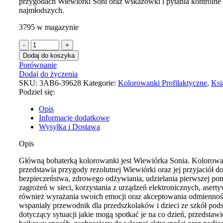
przygodach Wiewiórki Soni oraz wskazówki i pytania kontrolne
najmłodszych.
3795 w magazynie
Dodaj do koszyka
Porównanie
Dodaj do życzenia
SKU:
3AB6-39628
Kategorie:
Kolorowanki Profilaktyczne
,
Ksi
Podziel się:
Opis
Informacje dodatkowe
Wysyłka i Dostawa
Opis
Główną bohaterką kolorowanki jest Wiewiórka Sonia. Kolorow
przedstawia przygody rezolutnej Wiewiórki oraz jej przyjaciół d
bezpieczeństwa, zdrowego odżywiania, udzielania pierwszej po
zagrożeń w sieci, korzystania z urządzeń elektronicznych, aserty
również wyrażania swoich emocji oraz akceptowania odmienności
wspaniały przewodnik dla przedszkolaków i dzieci ze szkół po
dotyczący sytuacji jakie mogą spotkać je na co dzień, przedstaw