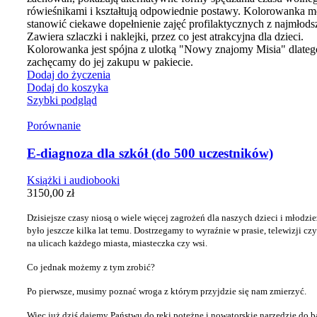
rówieśnikami i kształtują odpowiednie postawy. Kolorowanka 
stanowić ciekawe dopełnienie zajęć profilaktycznych z najmłods
Zawiera szlaczki i naklejki, przez co jest atrakcyjna dla dzieci.
Kolorowanka jest spójna z ulotką "Nowy znajomy Misia" dlateg
zachęcamy do jej zakupu w pakiecie.
Dodaj do życzenia
Dodaj do koszyka
Szybki podgląd
Porównanie
E-diagnoza dla szkół (do 500 uczestników)
Książki i audiobooki
3150,00
zł
Dzisiejsze czasy niosą o wiele więcej zagrożeń dla naszych dzieci i młodzież
było jeszcze kilka lat temu. Dostrzegamy to wyraźnie w prasie, telewizji czy
na
ulicach każdego miasta, miasteczka czy wsi.
Co jednak możemy z tym zrobić?
Po pierwsze, musimy poznać wroga z którym przyjdzie się nam zmierzyć.
Więc już dziś dajemy Państwu do ręki potężne i nowatorskie narzędzie
do b