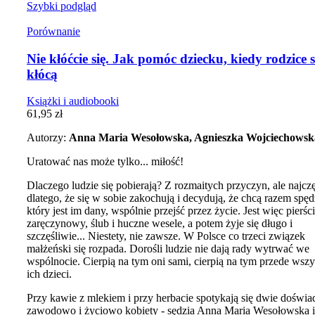
Szybki podgląd
Porównanie
Nie kłóćcie się. Jak pomóc dziecku, kiedy rodzice s
kłócą
Książki i audiobooki
61,95
zł
Autorzy:
Anna Maria Wesołowska, Agnieszka Wojciechowsk
Uratować nas może tylko... miłość!
Dlaczego ludzie się pobierają? Z rozmaitych przyczyn, ale najczę
dlatego, że się w sobie zakochują i decydują, że chcą razem spęd
który jest im dany, wspólnie przejść przez życie. Jest więc pierśc
zaręczynowy, ślub i huczne wesele, a potem żyje się długo i
szczęśliwie... Niestety, nie zawsze. W Polsce co trzeci związek
małżeński się rozpada. Dorośli ludzie nie dają rady wytrwać we
wspólnocie. Cierpią na tym oni sami, cierpią na tym przede wsz
ich dzieci.
Przy kawie z mlekiem i przy herbacie spotykają się dwie doświ
zawodowo i życiowo kobiety - sędzia Anna Maria Wesołowska i