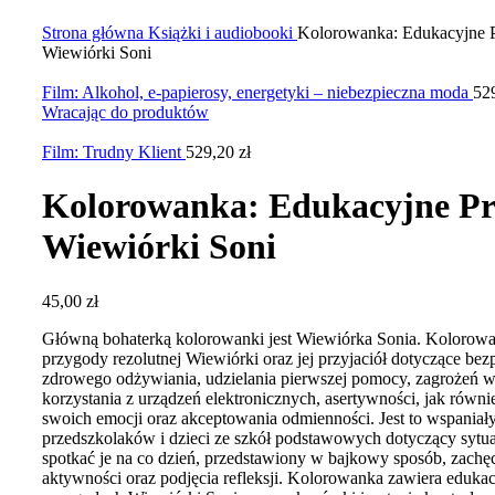
Kliknij, aby powiększyć zdjęcie
Strona główna
Książki i audiobooki
Kolorowanka: Edukacyjne 
Wiewiórki Soni
Film: Alkohol, e-papierosy, energetyki – niebezpieczna moda
52
Wracając do produktów
Film: Trudny Klient
529,20
zł
Kolorowanka: Edukacyjne P
Wiewiórki Soni
45,00
zł
Główną bohaterką kolorowanki jest Wiewiórka Sonia. Kolorowa
przygody rezolutnej Wiewiórki oraz jej przyjaciół dotyczące bez
zdrowego odżywiania, udzielania pierwszej pomocy, zagrożeń w 
korzystania z urządzeń elektronicznych, asertywności, jak równ
swoich emocji oraz akceptowania odmienności. Jest to wspaniał
przedszkolaków i dzieci ze szkół podstawowych dotyczący sytua
spotkać je na co dzień, przedstawiony w bajkowy sposób, zachę
aktywności oraz podjęcia refleksji. Kolorowanka zawiera eduka