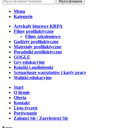
Wyszukiwanie
Menu
Kategorie
Artykuły biurowe KRPA
Filmy profilaktyczne
Filmy szkoleniowe
Gadżety profilaktyczne
Materiały profilaktyczne
Poradniki profilaktyczne
GOGLE
Gry edukacyjne
Książki i audiobooki
Scenariusze warsztatów i karty pracy
Walizki edukacyjne
Start
O firmie
Oferta
Kontakt
Lista życzeń
Porównanie
Zaloguj Się / Zarejestruj Się
Kosz