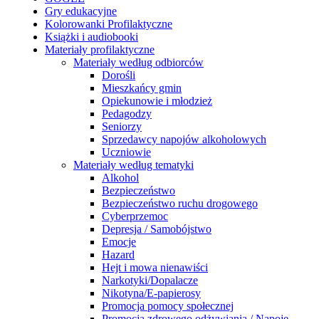
Gry edukacyjne
Kolorowanki Profilaktyczne
Książki i audiobooki
Materiały profilaktyczne
Materiały według odbiorców
Dorośli
Mieszkańcy gmin
Opiekunowie i młodzież
Pedagodzy
Seniorzy
Sprzedawcy napojów alkoholowych
Uczniowie
Materiały według tematyki
Alkohol
Bezpieczeństwo
Bezpieczeństwo ruchu drogowego
Cyberprzemoc
Depresja / Samobójstwo
Emocje
Hazard
Hejt i mowa nienawiści
Narkotyki/Dopalacze
Nikotyna/E-papierosy
Promocja pomocy społecznej
Promocja zdrowego odżywiania / Napoje