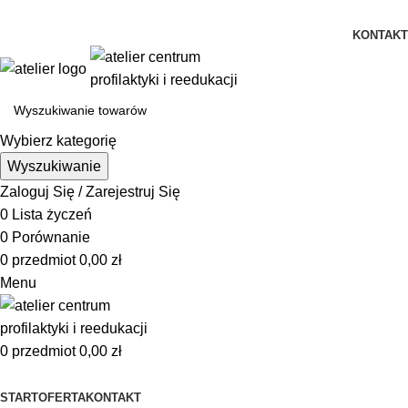
Istnieje możliwość zamówienia gadżetów z własnym logo
KONTAKT
Wybierz kategorię
Wyszukiwanie
Zaloguj Się / Zarejestruj Się
0
Lista życzeń
0
Porównanie
0
przedmiot
0,00
zł
Menu
0
przedmiot
0,00
zł
Przeglądanie kategorii
START
OFERTA
KONTAKT