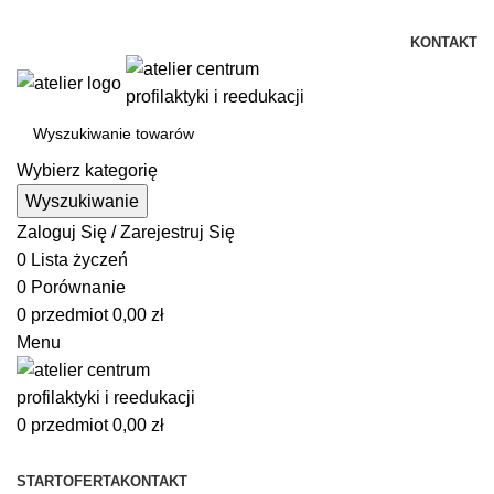
Istnieje możliwość zamówienia gadżetów z własnym logo
KONTAKT
Wybierz kategorię
Wyszukiwanie
Zaloguj Się / Zarejestruj Się
0
Lista życzeń
0
Porównanie
0
przedmiot
0,00
zł
Menu
0
przedmiot
0,00
zł
Przeglądanie kategorii
START
OFERTA
KONTAKT