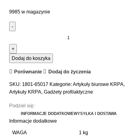
9985 w magazynie
ilość
Długopis
-
Komisja
Dodaj do koszyka
Rozwiązywania
Porównanie
Dodaj do życzenia
Problemów
Alkoholowych
SKU:
1801-65017
Kategorie:
Artykuły biurowe KRPA
,
Artykuły KRPA
,
Gadżety profilaktyczne
Podziel się:
INFORMACJE DODATKOWE
WYSYŁKA I DOSTAWA
Informacje dodatkowe
WAGA
1 kg