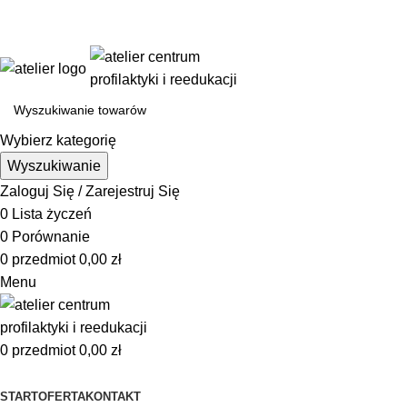
Istnieje możliwość zamówienia gadżetów z własnym logo
Wybierz kategorię
Wyszukiwanie
Zaloguj Się / Zarejestruj Się
0
Lista życzeń
0
Porównanie
0
przedmiot
0,00
zł
Menu
0
przedmiot
0,00
zł
Przeglądanie kategorii
START
OFERTA
KONTAKT